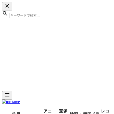
close
search
menu
アニ
宝塚
レコ
注目
映画・
韓国ドラ