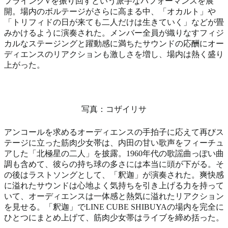
フライングVを振り回すという派手なパフォーマンスを展
開。場内のボルテージがさらに高まる中、「オカルト」や
「トリフィドの日が来ても二人だけは生きていく」などが畳
みかけるように演奏された。メンバー全員が織りなすフィジ
カルなステージングと躍動感に満ちたサウンドの応酬にオー
ディエンスのリアクションも激しさを増し、場内は熱く盛り
上がった。
写真：コザイリサ
アンコールを求めるオーディエンスの手拍子に応えて再びス
テージに立った筋肉少女帯は、内田の甘い歌声をフィーチュ
アした「北極星の二人」を披露。1960年代の歌謡曲っぽい曲
調も含めて、彼らの持ち球の多さには本当に頭が下がる。そ
の後はラストソングとして、「釈迦」が演奏された。爽快感
に溢れたサウンドは心地よく気持ちを引き上げる力を持って
いて、オーディエンスは一体感と熱気に溢れたリアクション
を見せる。「釈迦」でLINE CUBE SHIBUYAの場内を完全に
ひとつにまとめ上げて、筋肉少女帯はライブを締め括った。