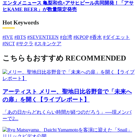
エンタメニュース
亀梨和也×アサヒビール共同開発！「アサ
ヒKAME BEER」が数量限定発売
Hot Keywords
#IVE
#BTS
#SEVENTEEN
#台湾
#KPOP
#香水
#ダイエット
#NCT
#サクラ
#スキンケア
こちらもおすすめ
RECOMMENDED
アーティスト
メリー、聖地日比谷野音で「未来へ
の扉」を開く【ライブレポート】
「あの日からどれくらい時間が経つのだろう」──現メンバ
ーで2...