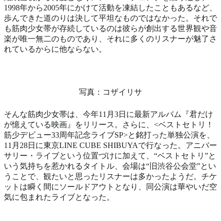
1998年から2005年にかけて活動を凍結したこともあるなど、
歩んできた道のりは決して平坦なものではなかった。それで
も筋肉少女帯が存続しているのは彼らが創出する世界観や音
楽が唯一無二のものであり、それに多くのリスナーが魅了さ
れているからに他ならない。
写真：コザイリサ
そんな筋肉少女帯は、今年11月3日に最新アルバム『君だけ
が憶えている映画』をリリース。さらに、<ベストセトリ！
筋少デビュー33周年記念ライブSP>と銘打った単独公演を、
11月28日に東京LINE CUBE SHIBUYAで行なった。アニバー
サリー・ライブという位置づけに加えて、“ベストセトリ”と
いう気持ちを惹かれるタイトル、会場は“旧渋谷公会堂”とい
うことで、観たいと思ったリスナーは多かったようだ。チケ
ットは瞬く間にソールドアウトとなり、同公演は華やいだ空
気に包まれたライブとなった。