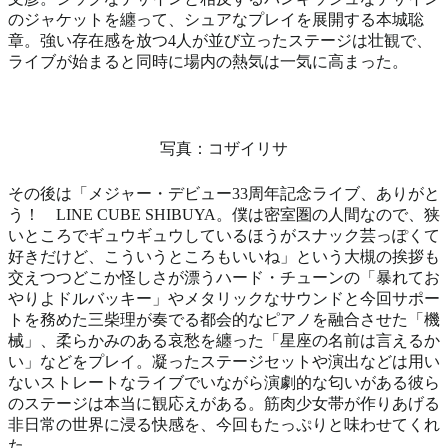
のジャケットを纏って、シュアなプレイを展開する本城聡
章。強い存在感を放つ4人が並び立ったステージは壮観で、
ライブが始まると同時に場内の熱気は一気に高まった。
写真：コザイリサ
その後は「メジャー・デビュー33周年記念ライブ、ありがと
う！ LINE CUBE SHIBUYA。僕は密室圏の人間なので、狭
いところでギュウギュウしているほうがスナック芸っぽくて
好きだけど、こういうところもいいね」という大槻の挨拶も
交えつつどこか怪しさが漂うハード・チューンの「暴れてお
やりよドルバッキー」やメタリックなサウンドと今回サポー
トを務めた三柴理が奏でる都会的なピアノを融合させた「機
械」、柔らかみのある哀愁を纏った「星座の名前は言えるか
い」などをプレイ。凝ったステージセットや演出などは用い
ないストレートなライブでいながら演劇的な匂いがある彼ら
のステージは本当に観応えがある。筋肉少女帯が作りあげる
非日常の世界に浸る快感を、今回もたっぷりと味わせてくれ
た。