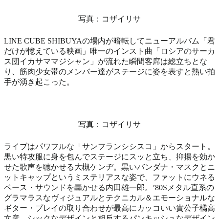
写真：コザイリサ
LINE CUBE SHIBUYAの場内が暗転してニューアルバム「君
だけが憶えている映画」唯一のインスト曲「ロシアのサーカ
ス団イカサママジシャン」が流れた瞬間客席は総立ちとな
り、筋肉少女帯のメンバー達がステージに姿を表すと熱い拍
手が湧き起こった。
写真：コザイリサ
ライブはパワフルな「サンフランシシスコ」からスタート。
黒い特攻服に身を包んでステージにスッと立ち、抑揚を効か
せた歌声を聴かせる大槻ケンヂ。黒いバンダナ・マスクとニ
ットキャップというミステリアスな姿で、ファットにウネる
ベース・サウンドを轟かせる内田雄一郎。’80Sメタル直系の
グラマラスなヴィジュアルとテクニカル＆エモーショナルな
ギター・プレイの取り合わせが最高にカッコいい貴公子橘高
文彦。シックなデザインと相反するパンキッシュなデザイン