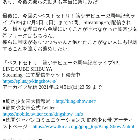
あり、今後の彼らの動きも本当に楽しみだ。
最後に、今回の<ベストセトリ！筋少デビュー33周年記念ラ
イブSP>は12月5日（日）までの間、Streaming+で配信され
る。様々な理由から会場にいくことが叶わなかった筋肉少女
帯フリークはもちろん、
彼らに興味がありつつちゃんと触れたことがない人にも視聴
することを強くお薦めしたい。
「ベストセトリ！筋少デビュー33周年記念ライブSP」
LINE CUBE SHIBUYA
Streaming+にて配信チケット発売中
https://eplus.jp/kingshow-s/
アーカイブ配信 2021年12月5日(日)23:59 まで
■筋肉少女帯大情報局：
http://king-show.net/
■筋肉少女帯公式Twitter：
https://mobile.twitter.com/kingshow_info
■徳間ジャパンコミュニケーションズ 筋肉少女帯 アーティ
ストページ：
https://www.tkma.co.jp/jpop_top/King-Show2.html