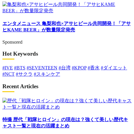
エンタメニュース
亀梨和也×アサヒビール共同開発！「アサ
ヒKAME BEER」が数量限定発売
Sponsored
Hot Keywords
#IVE
#BTS
#SEVENTEEN
#台湾
#KPOP
#香水
#ダイエット
#NCT
#サクラ
#スキンケア
Recent Articles
特撮
歴代「戦隊ヒロイン」の現在は？強くて美しい歴代キ
ャスト一覧と現在の活躍まとめ