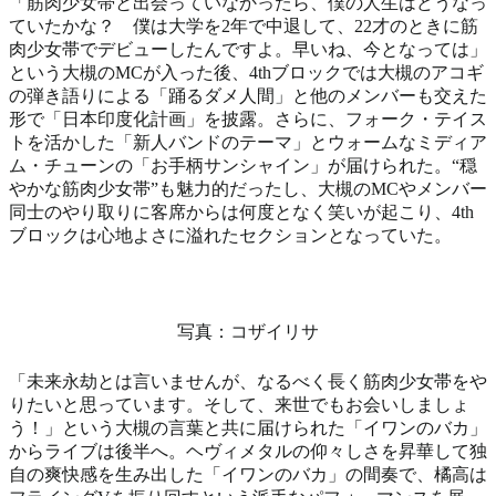
「筋肉少女帯と出会っていなかったら、僕の人生はどうなっ
ていたかな？ 僕は大学を2年で中退して、22才のときに筋
肉少女帯でデビューしたんですよ。早いね、今となっては」
という大槻のMCが入った後、4thブロックでは大槻のアコギ
の弾き語りによる「踊るダメ人間」と他のメンバーも交えた
形で「日本印度化計画」を披露。さらに、フォーク・テイス
トを活かした「新人バンドのテーマ」とウォームなミディア
ム・チューンの「お手柄サンシャイン」が届けられた。“穏
やかな筋肉少女帯”も魅力的だったし、大槻のMCやメンバー
同士のやり取りに客席からは何度となく笑いが起こり、4th
ブロックは心地よさに溢れたセクションとなっていた。
写真：コザイリサ
「未来永劫とは言いませんが、なるべく長く筋肉少女帯をや
りたいと思っています。そして、来世でもお会いしましょ
う！」という大槻の言葉と共に届けられた「イワンのバカ」
からライブは後半へ。ヘヴィメタルの仰々しさを昇華して独
自の爽快感を生み出した「イワンのバカ」の間奏で、橘高は