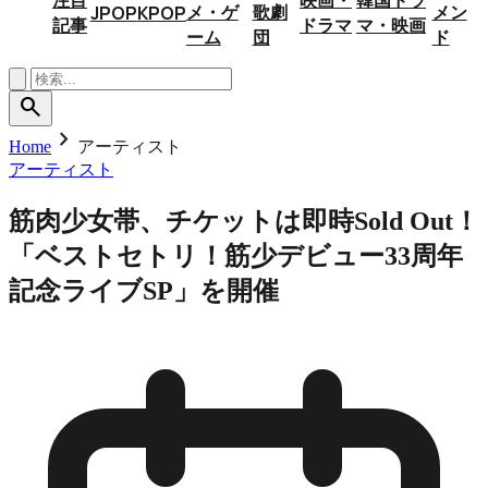
メ・ゲ
歌劇
メン
JPOP
KPOP
記事
ドラマ
マ・映画
ーム
団
ド
search
chevron_right
Home
アーティスト
アーティスト
筋肉少女帯、チケットは即時Sold Out！
「ベストセトリ！筋少デビュー33周年
記念ライブSP」を開催