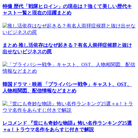
特撮
歴代「戦隊ヒロイン」の現在は？強くて美しい歴代キ
ャスト一覧と現在の活躍まとめ
まとめ
推し活依存はなぜ起きる？有名人崇拝症候群と抜け
出せないビジネスの罠
韓国ドラマ・映画
「プライバシー戦争」キャスト、OST、
人物相関図、配信情報などまとめ
レコメンド
『世にも奇妙な物語』怖い名作ランキング25選
＋α！トラウマ名作をあらすじ付きで解説