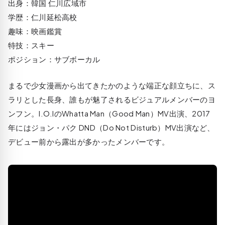
出身：韓国 仁川広域市
学歴：仁川延松高校
趣味：映画鑑賞
特技：スキー
ポジション：サブボーカル
まるで少女漫画から出てきたかのような端正な顔立ちに、ス
ラリとした長身、誰もが魅了されるビジュアルメンバーのヨ
ンフン。I.O.IのWhatta Man（Good Man）MV出演、2017
年にはジョン・パク DND（Do Not Disturb）MV出演など、
デビュー前から露出が多かったメンバーです。