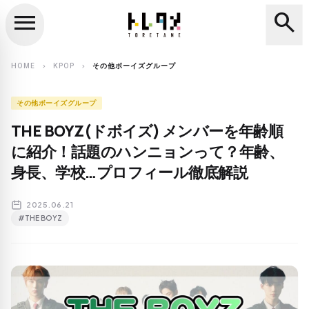
menu
search
close
search
HOME
KPOP
その他ボーイズグループ
chevron_right
chevron_right
その他ボーイズグループ
THE BOYZ(ドボイズ) メンバーを年齢順
に紹介！話題のハンニョンって？年齢、
身長、学校…プロフィール徹底解説
2025.06.21
#THE BOYZ