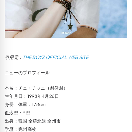
引用元：
THE BOYZ OFFICIAL WEB SITE
ニューのプロフィール
本名：チェ・チャニ（최찬희）
生年月日：1998年4月26日
身長、体重：178cm
血液型：B型
出身：韓国 全羅北道 全州市
学歴：完州高校