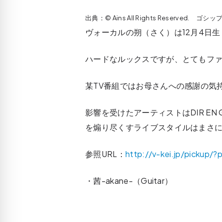
出典：© Ains All Rights Reserved.
ヴォーカルの朔（さく）は12月4日生
ハードなルックスですが、とてもフ
某TV番組ではお母さんへの感謝の気
影響を受けたアーティストはDIR E
を煽り尽くすライブスタイルはまさ
参照URL：
http://v-kei.jp/pickup/?
・茜-akane-（Guitar）