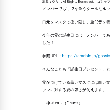
出典：© Ains All Rights Reserved.
メンバーでも1、2を争うクールなル
口元をマスクで覆い隠し、重低音を響
今年の零の誕生日には、メンバーで
した！
参照URL：
https://ameblo.jp/goss
そんなことも「誕生日プレゼント」
零がつけている黒いマスクには白い
ァンに対する愛の強さが伺えます。
・律-ritsu-（Drums）