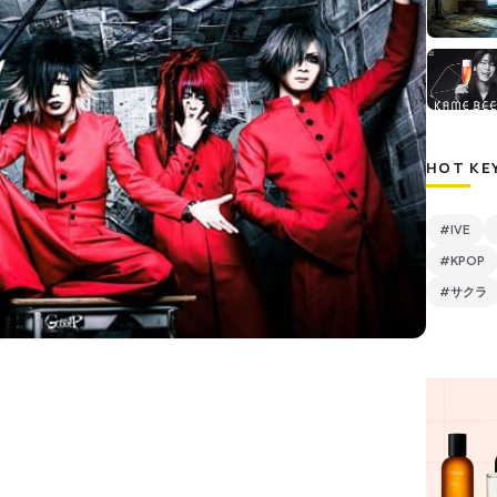
HOT KE
#IVE
#KPOP
#サクラ