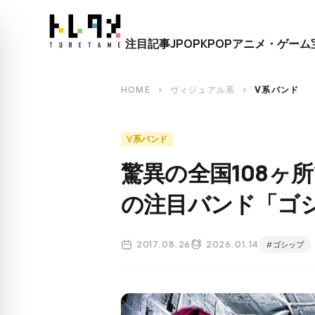
close
注目記事
JPOP
KPOP
アニメ・ゲーム
search
HOME
ヴィジュアル系
V系バンド
chevron_right
chevron_right
V系バンド
驚異の全国108ヶ所
の注目バンド「ゴ
2017.08.26
2026.01.14
#ゴシップ