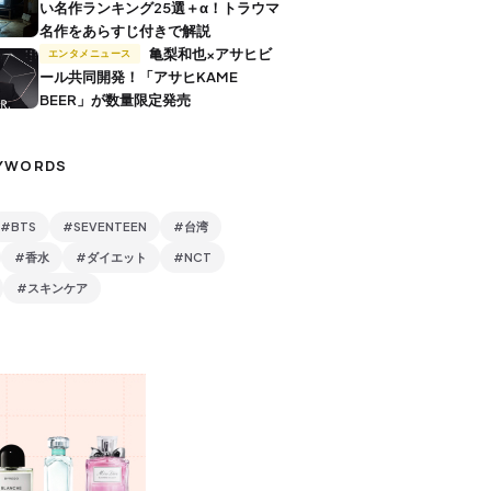
い名作ランキング25選＋α！トラウマ
名作をあらすじ付きで解説
亀梨和也×アサヒビ
エンタメニュース
ール共同開発！「アサヒKAME
BEER」が数量限定発売
YWORDS
#BTS
#SEVENTEEN
#台湾
#香水
#ダイエット
#NCT
#スキンケア