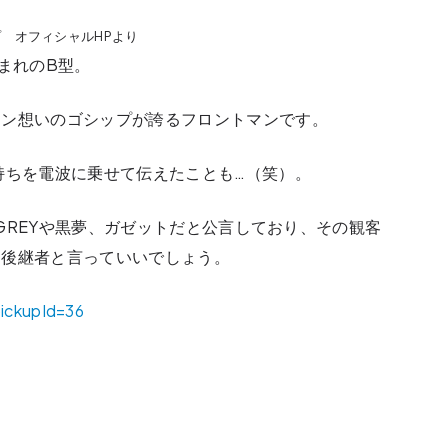
 ゴシップ オフィシャルHPより
まれのB型。
ァン想いのゴシップが誇るフロントマンです。
持ちを電波に乗せて伝えたことも…（笑）。
N GREYや黒夢、ガゼットだと公言しており、その観客
に後継者と言っていいでしょう。
pickupId=36