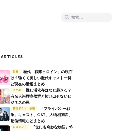
 ARTICLES
歴代「戦隊ヒロイン」の現在
特撮
は？強くて美しい歴代キャスト一覧
と現在の活躍まとめ
推し活依存はなぜ起きる？
まとめ
有名人崇拝症候群と抜け出せないビ
ジネスの罠
「プライバシー戦
韓国ドラマ・映画
争」キャスト、OST、人物相関図、
配信情報などまとめ
『世にも奇妙な物語』怖
レコメンド