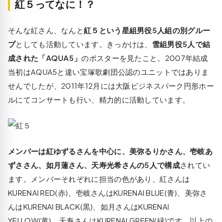
紅５ってなに！？
そんな紅さん、なんと
紅５という星組男役5人組の別グルー
プ
としても活動しています。きっかけは、
雪組男役5人で結
成された「AQUA5」
のポスターを見たこと。2007年結成
当初はAQUA5と違い宝塚歌劇団公認のユニットではありま
せんでしたが、2011年12月には大阪ビジネスパーク円形ホー
ルにてコンサートも行い、精力的に活動しています。
メンバーは紅ゆずるさんを中心に、美弥るりかさん、壱岐あ
ずささん、如月蓮さん、天寿光希さんの5人で構成
されてい
ます。メンバーそれぞれに担当の色があり、紅さんは
KURENAI RED(赤)、壱岐さんはKURENAI BLUE(青)、美弥さ
んはKURENAI BLACK(黒)、如月さんはKURENAI
YELLOW(黄)、天寿さんはKURENAI GREEN(緑)です。以上の