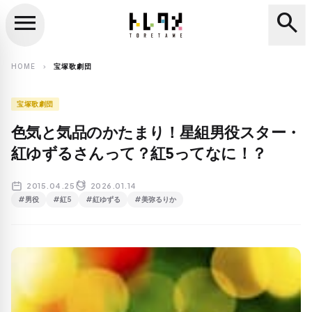
menu
search
close
search
HOME
宝塚歌劇団
chevron_right
宝塚歌劇団
色気と気品のかたまり！星組男役スター・
紅ゆずるさんって？紅5ってなに！？
2015.04.25
2026.01.14
#男役
#紅5
#紅ゆずる
#美弥るりか