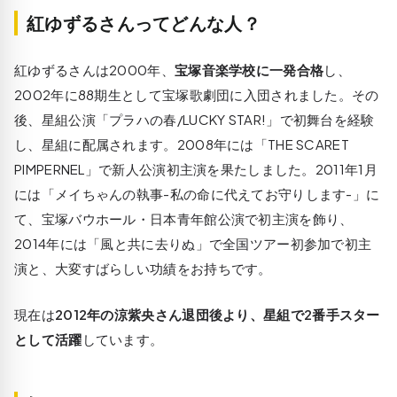
紅ゆずるさんってどんな人？
紅ゆずるさんは2000年、
宝塚音楽学校に一発合格
し、
2002年に88期生として宝塚歌劇団に入団されました。その
後、星組公演「プラハの春/LUCKY STAR!」で初舞台を経験
し、星組に配属されます。2008年には「THE SCARET
PIMPERNEL」で新人公演初主演を果たしました。2011年1月
には「メイちゃんの執事-私の命に代えてお守りします-」に
て、宝塚バウホール・日本青年館公演で初主演を飾り、
2014年には「風と共に去りぬ」で全国ツアー初参加で初主
演と、大変すばらしい功績をお持ちです。
現在は
2012年の涼紫央さん退団後より、星組で2番手スター
として活躍
しています。