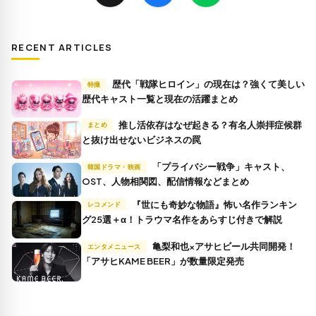
RECENT ARTICLES
歴代「戦隊ヒロイン」の現在は？強くて美しい
特撮
歴代キャスト一覧と現在の活躍まとめ
推し活依存はなぜ起きる？有名人崇拝症候群
まとめ
と抜け出せないビジネスの罠
「プライバシー戦争」キャスト、
韓国ドラマ・映画
OST、人物相関図、配信情報などまとめ
『世にも奇妙な物語』怖い名作ランキン
レコメンド
グ25選＋α！トラウマ名作をあらすじ付きで解説
亀梨和也×アサヒビール共同開発！
エンタメニュース
「アサヒKAME BEER」が数量限定発売