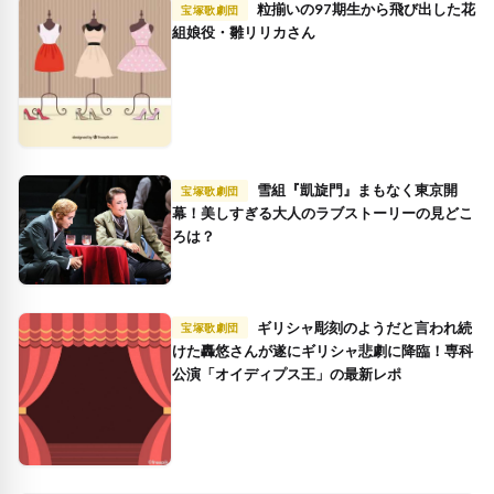
粒揃いの97期生から飛び出した花
宝塚歌劇団
組娘役・雛リリカさん
雪組『凱旋門』まもなく東京開
宝塚歌劇団
幕！美しすぎる大人のラブストーリーの見どこ
ろは？
ギリシャ彫刻のようだと言われ続
宝塚歌劇団
けた轟悠さんが遂にギリシャ悲劇に降臨！専科
公演「オイディプス王」の最新レポ