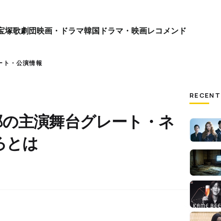
宝塚歌劇団
映画・ドラマ
韓国ドラマ・映画
レコメンド
ート・公演情報
RECENT
郎の主演舞台グレート・ネ
ろとは