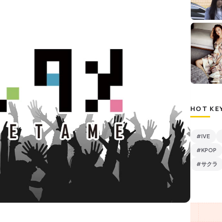
HOT KE
#IVE
#KPOP
#サクラ