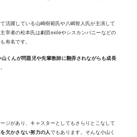
して活躍している山崎樹範氏や八嶋智人氏が主演して
宰者の松本氏は劇団exileやシスカンパニーなどの
でも有名です。
小山くんが問題児や先輩教師に翻弄されながらも成長
す。
！
メージがあり、キャスターとしてもさらりとこなして
究を欠かさない努力の人
でもあります。そんな小山く