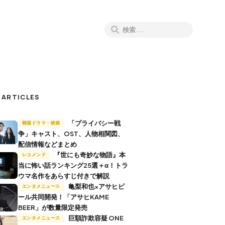
 ARTICLES
「プライバシー戦
韓国ドラマ・映画
争」キャスト、OST、人物相関図、
配信情報などまとめ
『世にも奇妙な物語』本
レコメンド
当に怖い話ランキング25選＋α！トラ
ウマ名作をあらすじ付きで解説
亀梨和也×アサヒビ
エンタメニュース
ール共同開発！「アサヒKAME
BEER」が数量限定発売
巨額詐欺容疑 ONE
エンタメニュース