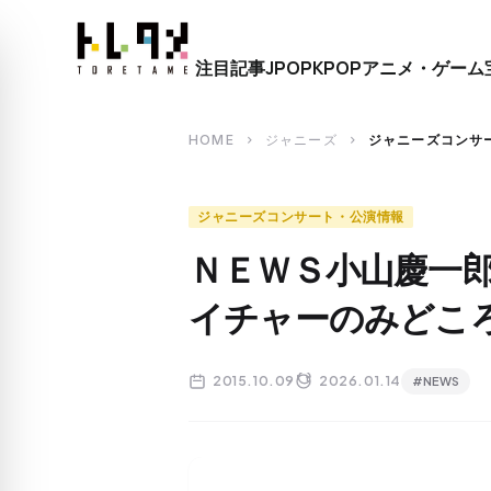
close
注目記事
JPOP
KPOP
アニメ・ゲーム
search
HOME
ジャニーズ
ジャニーズコンサ
chevron_right
chevron_right
ジャニーズコンサート・公演情報
ＮＥＷＳ小山慶一
イチャーのみどこ
2015.10.09
2026.01.14
#NEWS