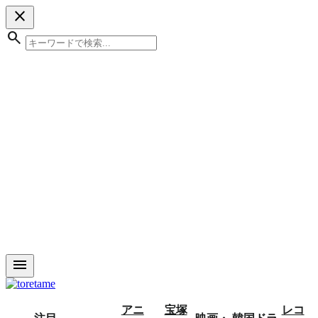
close
search
menu
アニ
宝塚
レコ
注目
映画・
韓国ドラ