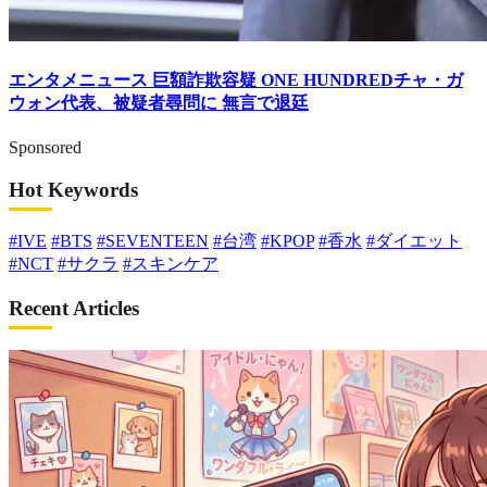
エンタメニュース
巨額詐欺容疑 ONE HUNDREDチャ・ガ
ウォン代表、被疑者尋問に 無言で退廷
Sponsored
Hot Keywords
#IVE
#BTS
#SEVENTEEN
#台湾
#KPOP
#香水
#ダイエット
#NCT
#サクラ
#スキンケア
Recent Articles