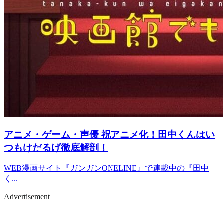
アニメ・ゲーム・声優
祝アニメ化！田中くんはい
つもけだるげ徹底解剖！
WEB漫画サイト『ガンガンONELINE』で連載中の『田中
く...
Advertisement