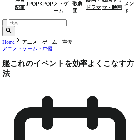
メ・ゲ
歌劇
メン
JPOP
KPOP
記事
ドラマ
マ・映画
ーム
団
ド
search
chevron_right
Home
アニメ・ゲーム・声優
アニメ・ゲーム・声優
艦これのイベントを効率よくこなす方
法