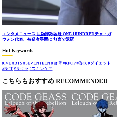
エンタメニュース
巨額詐欺容疑 ONE HUNDREDチャ・ガ
ウォン代表、被疑者尋問に 無言で退廷
Hot Keywords
#IVE
#BTS
#SEVENTEEN
#台湾
#KPOP
#香水
#ダイエット
#NCT
#サクラ
#スキンケア
こちらもおすすめ
RECOMMENDED