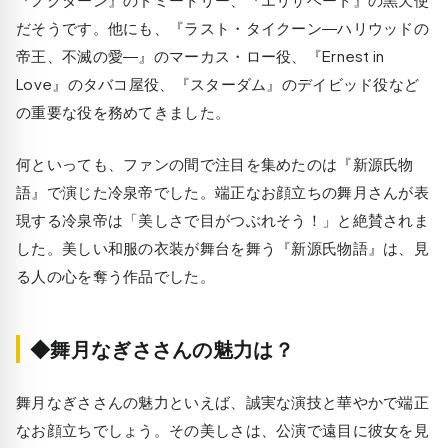
だそうです。他にも、『ラスト・タイクーン―ハリウッドの
帝王、不滅の愛―』のマーカス・ロー役、『Ernest in
Love』のタバコ屋役、『スターダム』のデイビッド役など
の重要な役を務めてきました。
何といっても、ファンの間で注目を集めたのは『新源氏物
語』で演じた冷泉帝でした。端正なお顔立ちの舞月さんが表
現する冷泉帝は「美しさで目がつぶれそう！」と絶賛されま
した。美しい和服の衣装が舞台を舞う『新源氏物語』は、見
る人の心を奪う作品でした。
◆舞月なぎささんの魅力は？
舞月なぎささんの魅力といえば、誠実な演技と華やかで端正
なお顔立ちでしょう。その美しさは、公演で遠目に彼女を見