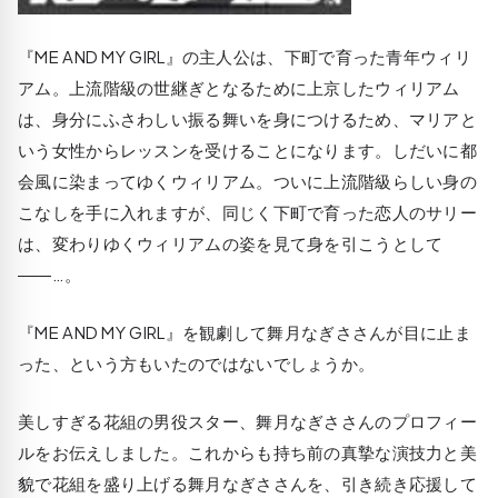
『ME AND MY GIRL』の主人公は、下町で育った青年ウィリ
アム。上流階級の世継ぎとなるために上京したウィリアム
は、身分にふさわしい振る舞いを身につけるため、マリアと
いう女性からレッスンを受けることになります。しだいに都
会風に染まってゆくウィリアム。ついに上流階級らしい身の
こなしを手に入れますが、同じく下町で育った恋人のサリー
は、変わりゆくウィリアムの姿を見て身を引こうとして
――…。
『ME AND MY GIRL』を観劇して舞月なぎささんが目に止ま
った、という方もいたのではないでしょうか。
美しすぎる花組の男役スター、舞月なぎささんのプロフィー
ルをお伝えしました。これからも持ち前の真摯な演技力と美
貌で花組を盛り上げる舞月なぎささんを、引き続き応援して