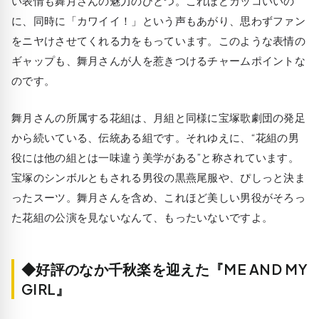
い表情も舞月さんの魅力のひとつ。これほどカッコいいの
に、同時に「カワイイ！」という声もあがり、思わずファン
をニヤけさせてくれる力をもっています。このような表情の
ギャップも、舞月さんが人を惹きつけるチャームポイントな
のです。
舞月さんの所属する花組は、月組と同様に宝塚歌劇団の発足
から続いている、伝統ある組です。それゆえに、“花組の男
役には他の組とは一味違う美学がある”と称されています。
宝塚のシンボルともされる男役の黒燕尾服や、ぴしっと決ま
ったスーツ。舞月さんを含め、これほど美しい男役がそろっ
た花組の公演を見ないなんて、もったいないですよ。
◆好評のなか千秋楽を迎えた『ME AND MY
GIRL』