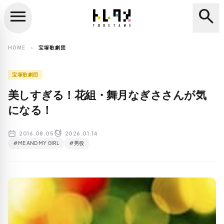
menu
search
close
search
HOME
宝塚歌劇団
chevron_right
宝塚歌劇団
美しすぎる！花組・舞月なぎささんが気
になる！
2016.08.05
2026.01.14
#ME AND MY GIRL
#男役