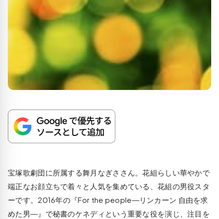
宝塚歌劇団に所属する舞月なぎささん。花組らしい華やかで
端正なお顔立ちで着々と人気を集めている、花組の男役スタ
ーです。2016年の『For the people―リンカーン 自由を求
めた男―』で秘書のケネディという重要な役を演じ、注目を