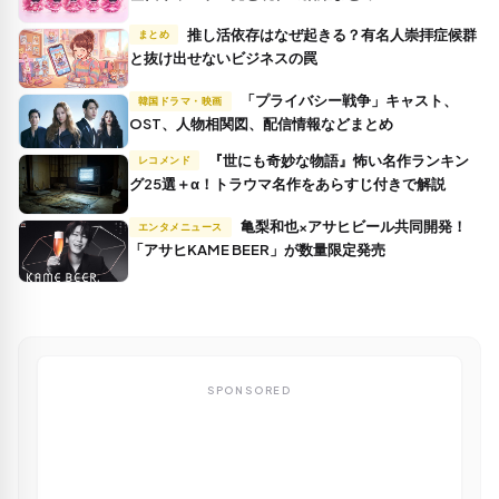
推し活依存はなぜ起きる？有名人崇拝症候群
まとめ
と抜け出せないビジネスの罠
「プライバシー戦争」キャスト、
韓国ドラマ・映画
OST、人物相関図、配信情報などまとめ
『世にも奇妙な物語』怖い名作ランキン
レコメンド
グ25選＋α！トラウマ名作をあらすじ付きで解説
亀梨和也×アサヒビール共同開発！
エンタメニュース
「アサヒKAME BEER」が数量限定発売
SPONSORED