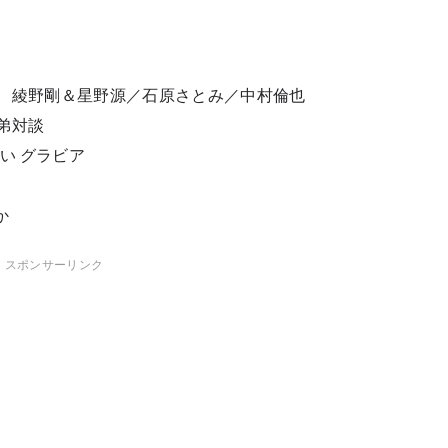
、綾野剛＆星野源／石原さとみ／中村倫也
弟対談
んさい グラビア
か
スポンサーリンク