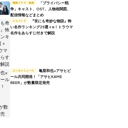
「プライバシー戦
韓国ドラマ・映画
争」キャスト、OST、人物相関図、
配信情報などまとめ
『世にも奇妙な物語』怖
レコメンド
い名作ランキング25選＋α！トラウマ
名作をあらすじ付きで解説
亀梨和也×アサヒビ
エンタメニュース
ール共同開発！「アサヒKAME
BEER」が数量限定発売