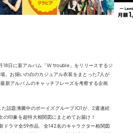
8日に新アルバム「W trouble」をリリースするジ
登場。お揃いの白のカジュアル衣装をまとった7人が
最新アルバ ムのキャッチフレーズを考察する企画
した話題沸騰中のボーイズグループJO1が、2週連続
士の印象を超特大相関図にまとめてお届け！
新ドラマ全59作品、全142名のキャラクター相関図