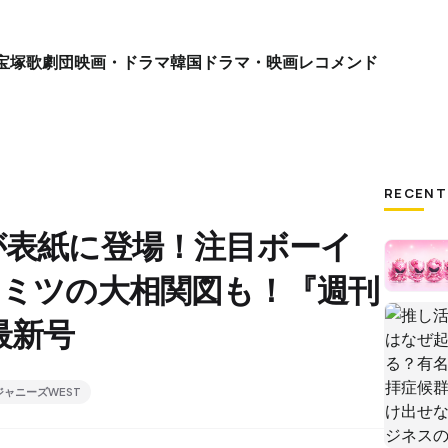
宝塚歌劇団
映画・ドラマ
韓国ドラマ・映画
レコメンド
RECENT
が表紙に登場！注目ボーイ
ヒミツの大相関図も！『週刊
最新号
ジャニーズWEST