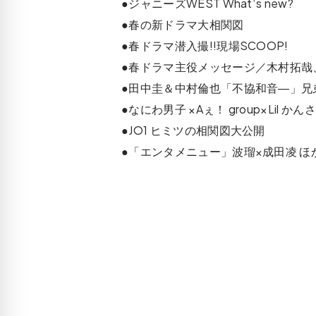
●ジャニーズWEST What‘s new?
●春の新ドラマ大相関図
●春ドラマ潜入撮!!現場SCOOP!
●春ドラマ主役メッセージ／木村拓哉
●田中圭＆中村倫也「不協和音―」兄
●なにわ男子 ×Aぇ！ group×Lil か
●JO1 ヒミツの相関図大公開
●「エンタメニュー」波瑠×成田凌 ほ