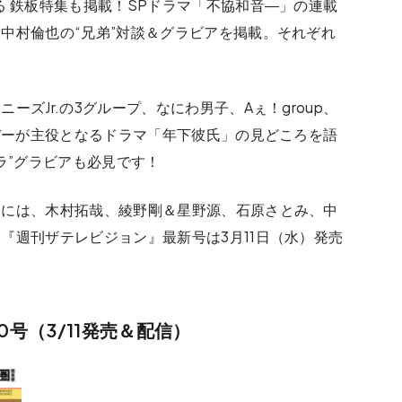
る 鉄板特集も掲載！SPドラマ「不協和音―」の連載
中村倫也の“兄弟”対談＆グラビアを掲載。それぞれ
ズJr.の3グループ、なにわ男子、Aぇ！group、
ンバーが主役となるドラマ「年下彼氏」の見どころを語
ラ”グラビアも必見です！
ジには、木村拓哉、綾野剛＆星野源、石原さとみ、中
『週刊ザテレビジョン』最新号は3月11日（水）発売
0号（3/11発売＆配信）