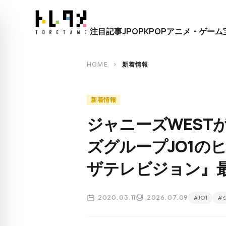
close
注目記事
JPOP
KPOP
アニメ・ゲーム
search
HOME
新着情報
chevron_right
新着情報
ジャニーズWEST
ズグループJO1の
ザテレビジョン』
2020.03.11
2026.07.09
#JO1
#