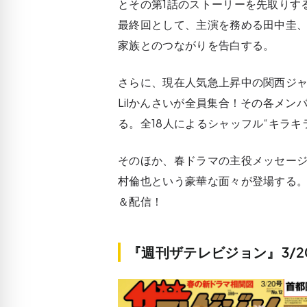
とその第1話のストーリーを先取りす
最終回として、主演を務める田中圭、
家族とのつながりを告白する。
さらに、現在人気急上昇中の関西ジャニー
Lilかんさいが全員集合！その各メ
る。全18人によるシャッフル“キラキ
そのほか、春ドラマの主役メッセー
村倫也という豪華な面々が登場する。
＆配信！
『週刊ザテレビジョン』3/2