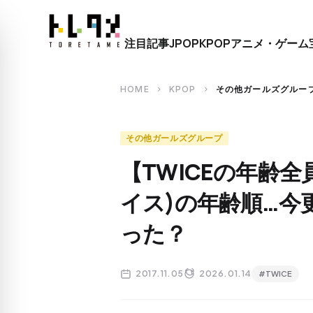
close
注目記事
JPOP
KPOP
アニメ・ゲーム
search
HOME
KPOP
その他ガールズグルー
chevron_right
chevron_right
その他ガールズグループ
【TWICEの年齢全
イス)の年齢順…今
った？
2017.11.05
2026.01.14
#TWICE