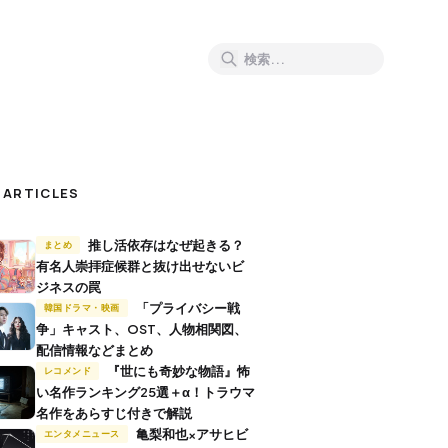
 ARTICLES
推し活依存はなぜ起きる？
まとめ
有名人崇拝症候群と抜け出せないビ
ジネスの罠
「プライバシー戦
韓国ドラマ・映画
争」キャスト、OST、人物相関図、
配信情報などまとめ
『世にも奇妙な物語』怖
レコメンド
い名作ランキング25選＋α！トラウマ
名作をあらすじ付きで解説
亀梨和也×アサヒビ
エンタメニュース