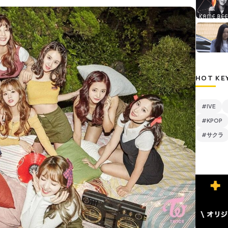
HOT KE
#IVE
#KPOP
#サクラ