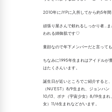
2010年にJYPに入所してから約5
頑張り屋さんで頼れるしっかり者…ま
われる姉御肌です♡
童顔なので年下メンバーだと言って
ちなみに1995年生まれはアイドルが
はたくさんいます。
誕生日が近いところでご紹介すると、エ
（NU’EST）8/9生まれ、ジョンハン（
10/13、ボナ（宇宙少女）8/19生まれ
女）11/6生まれなどがいます。