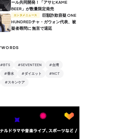
ール共同開発！「アサヒKAME
BEER」が数量限定発売
巨額詐欺容疑 ONE
エンタメニュース
HUNDREDチャ・ガウォン代表、被
疑者尋問に 無言で退廷
YWORDS
#BTS
#SEVENTEEN
#台湾
#香水
#ダイエット
#NCT
#スキンケア