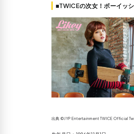
■TWICEの次女！ボーイ
出典:©JYP Entertainment TWICE Official T