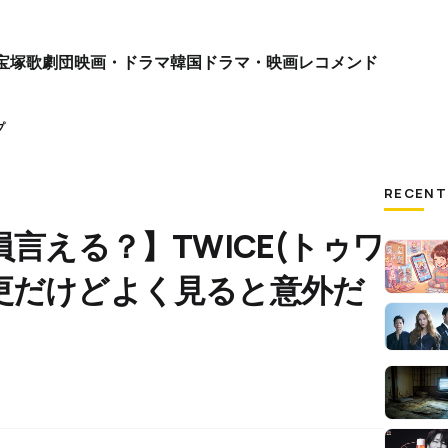
宝塚歌劇団
映画・ドラマ
韓国ドラマ・映画
レコメンド
プ
RECENT
員言える？】TWICE(トゥワ
更だけどよく見ると意外だ