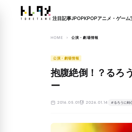
close
注目記事
JPOP
KPOP
アニメ・ゲーム
search
HOME
公演・劇場情報
chevron_right
公演・劇場情報
抱腹絶倒！？るろ
ー
2016.05.01
2026.01.14
#るろうに剣