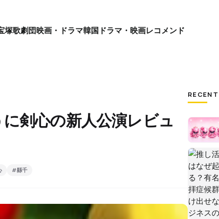
宝塚歌劇団
映画・ドラマ
韓国ドラマ・映画
レコメンド
RECENT
うに剣心の新人公演レビュ
心
#縣千