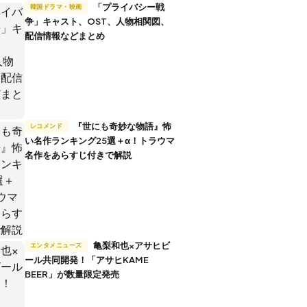
「プライバシー戦
韓国ドラマ・映画
争」キャスト、OST、人物相関図、
配信情報などまとめ
『世にも奇妙な物語』怖
レコメンド
い名作ランキング25選＋α！トラウマ
名作をあらすじ付きで解説
亀梨和也×アサヒビ
エンタメニュース
ール共同開発！「アサヒKAME
BEER」が数量限定発売