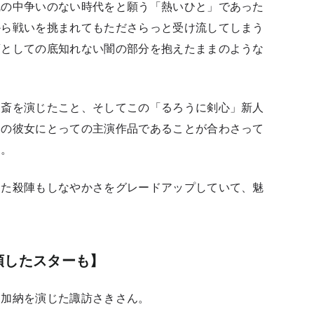
乱の中争いのない時代をと願う「熱いひと」であった
から戦いを挑まれてもたださらっと受け流してしまう
斎としての底知れない闇の部分を抱えたままのような
。
刀斎を演じたこと、そしてこの「るろうに剣心」新人
ての彼女にとっての主演作品であることが合わさって
ん。
した殺陣もしなやかさをグレードアップしていて、魅
頭したスターも】
る加納を演じた諏訪さきさん。