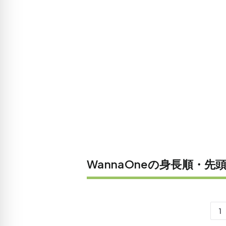
WannaOneの身長順・先
1