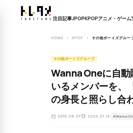
close
注目記事
JPOP
KPOP
アニメ・ゲーム
search
HOME
KPOP
その他ボーイズグルー
chevron_right
chevron_right
その他ボーイズグループ
Wanna Oneに
いるメンバーを、『
の身長と照らし合
2018.08.07
2026.01.14
#Wanna On