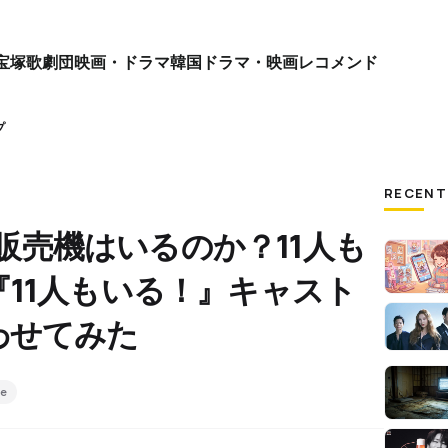
宝塚歌劇団
映画・ドラマ
韓国ドラマ・映画
レコメンド
プ
RECENT
自動販売機はいるのか？11人も
11人もいる！』キャスト
わせてみた
e