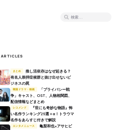
 ARTICLES
推し活依存はなぜ起きる？
まとめ
有名人崇拝症候群と抜け出せないビ
ジネスの罠
「プライバシー戦
韓国ドラマ・映画
争」キャスト、OST、人物相関図、
配信情報などまとめ
『世にも奇妙な物語』怖
レコメンド
い名作ランキング25選＋α！トラウマ
名作をあらすじ付きで解説
亀梨和也×アサヒビ
エンタメニュース