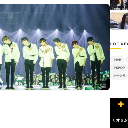
HOT KE
#IVE
#KPOP
#サクラ