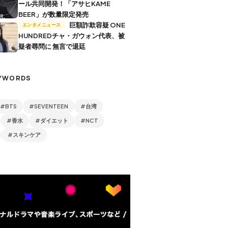
ール共同開発！「アサヒKAME
BEER」が数量限定発売
巨額詐欺容疑 ONE
エンタメニュース
HUNDREDチャ・ガウォン代表、被
疑者尋問に 無言で退廷
YWORDS
#BTS
#SEVENTEEN
#台湾
#香水
#ダイエット
#NCT
#スキンケア