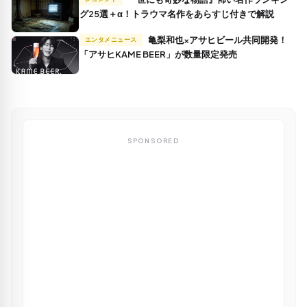
グ25選＋α！トラウマ名作をあらすじ付きで解説
亀梨和也×アサヒビール共同開発！
エンタメニュース
「アサヒKAME BEER」が数量限定発売
SPONSORED