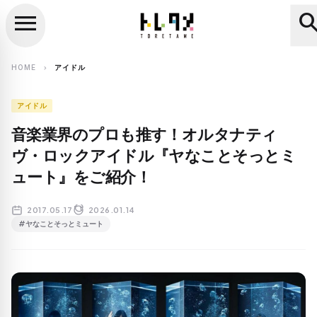
menu
sear
close
search
HOME
アイドル
chevron_right
アイドル
音楽業界のプロも推す！オルタナティ
ヴ・ロックアイドル『ヤなことそっとミ
ュート』をご紹介！
2017.05.17
2026.01.14
#ヤなことそっとミュート