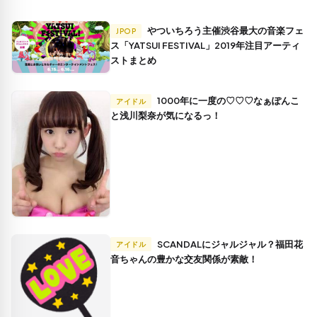
やついちろう主催渋谷最大の音楽フェ
JPOP
ス「YATSUI FESTIVAL」2019年注目アーティ
ストまとめ
1000年に一度の♡♡♡なぁぽんこ
アイドル
と浅川梨奈が気になるっ！
SCANDALにジャルジャル？福田花
アイドル
音ちゃんの豊かな交友関係が素敵！