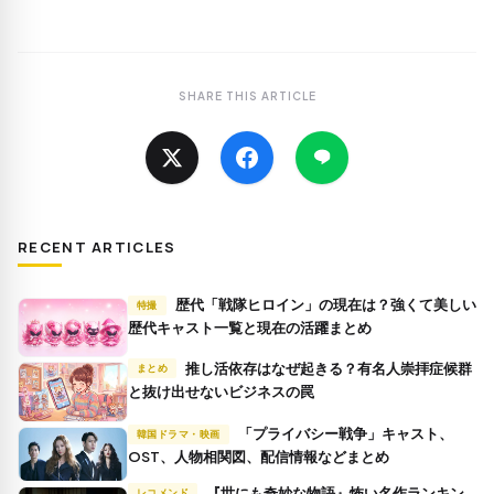
SHARE THIS ARTICLE
RECENT ARTICLES
歴代「戦隊ヒロイン」の現在は？強くて美しい
特撮
歴代キャスト一覧と現在の活躍まとめ
推し活依存はなぜ起きる？有名人崇拝症候群
まとめ
と抜け出せないビジネスの罠
「プライバシー戦争」キャスト、
韓国ドラマ・映画
OST、人物相関図、配信情報などまとめ
『世にも奇妙な物語』怖い名作ランキン
レコメンド