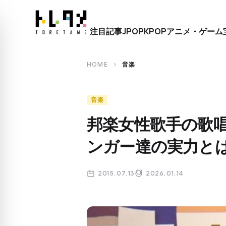
close
注目記事
JPOP
KPOP
アニメ・ゲーム
search
HOME
音楽
chevron_right
音楽
邦楽女性歌手の歌
ンガー達の実力と
2015.07.13
2026.01.14