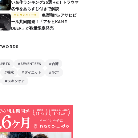
い名作ランキング25選＋α！トラウマ
名作をあらすじ付きで解説
亀梨和也×アサヒビ
エンタメニュース
ール共同開発！「アサヒKAME
BEER」が数量限定発売
YWORDS
#BTS
#SEVENTEEN
#台湾
#香水
#ダイエット
#NCT
#スキンケア