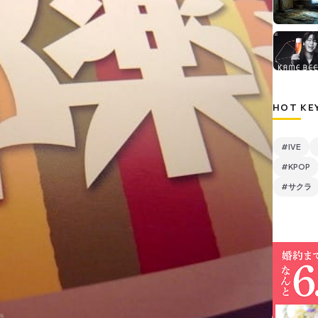
HOT KE
#IVE
#KPOP
#サクラ