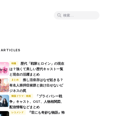
 ARTICLES
歴代「戦隊ヒロイン」の現在
特撮
は？強くて美しい歴代キャスト一覧
と現在の活躍まとめ
推し活依存はなぜ起きる？
まとめ
有名人崇拝症候群と抜け出せないビ
ジネスの罠
「プライバシー戦
韓国ドラマ・映画
争」キャスト、OST、人物相関図、
配信情報などまとめ
『世にも奇妙な物語』怖
レコメンド