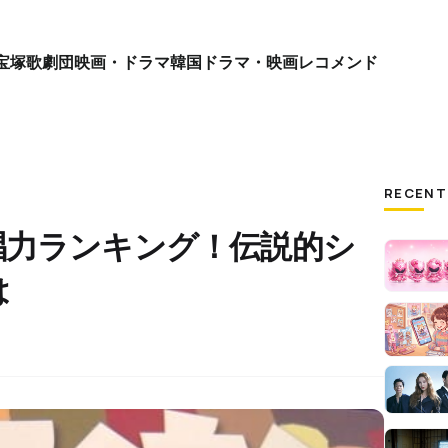
宝塚歌劇団
映画・ドラマ
韓国ドラマ・映画
レコメンド
RECENT
唱力ランキング！伝説的シ
は