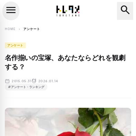
menu
search
close
search
HOME
アンケート
chevron_right
アンケート
名作揃いの宝塚、あなたならどれを観劇
する？
2015.05.31
2026.01.14
#アンケート・ランキング