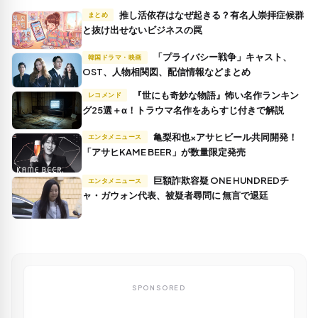
推し活依存はなぜ起きる？有名人崇拝症候群
まとめ
と抜け出せないビジネスの罠
「プライバシー戦争」キャスト、
韓国ドラマ・映画
OST、人物相関図、配信情報などまとめ
『世にも奇妙な物語』怖い名作ランキン
レコメンド
グ25選＋α！トラウマ名作をあらすじ付きで解説
亀梨和也×アサヒビール共同開発！
エンタメニュース
「アサヒKAME BEER」が数量限定発売
巨額詐欺容疑 ONE HUNDREDチ
エンタメニュース
ャ・ガウォン代表、被疑者尋問に 無言で退廷
SPONSORED