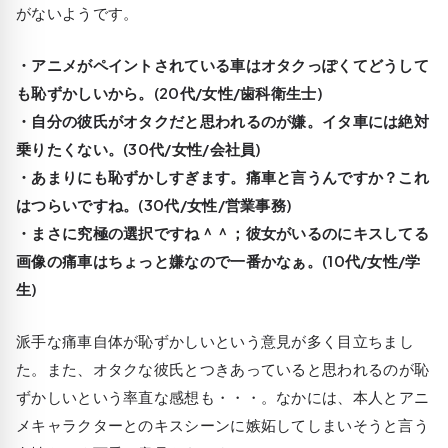
がないようです。
・アニメがペイントされている車はオタクっぽくてどうして
も恥ずかしいから。(20代/女性/歯科衛生士)
・自分の彼氏がオタクだと思われるのが嫌。イタ車には絶対
乗りたくない。(30代/女性/会社員)
・あまりにも恥ずかしすぎます。痛車と言うんですか？これ
はつらいですね。(30代/女性/営業事務)
・まさに究極の選択ですね＾＾；彼女がいるのにキスしてる
画像の痛車はちょっと嫌なので一番かなぁ。(10代/女性/学
生)
派手な痛車自体が恥ずかしい
という意見が多く目立ちまし
た。また、
オタクな彼氏とつきあっていると思われるのが恥
ずかしい
という率直な感想も・・・。なかには、本人とアニ
メキャラクターとのキスシーンに嫉妬してしまいそうと言う