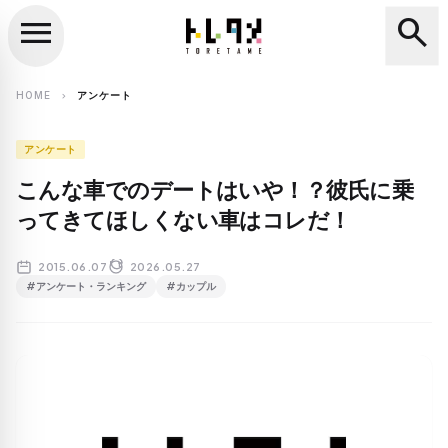
menu
search
close
search
HOME
アンケート
chevron_right
アンケート
こんな車でのデートはいや！？彼氏に乗
ってきてほしくない車はコレだ！
2015.06.07
2026.05.27
#アンケート・ランキング
#カップル