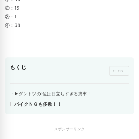
②：15
③：1
④：38
もくじ
CLOSE
▶ダントツの1位は目立ちすぎる痛車！
バイクＮＧも多数！！
スポンサーリンク