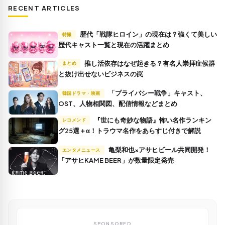
RECENT ARTICLES
歴代「戦隊ヒロイン」の現在は？強くて美しい
特撮
歴代キャスト一覧と現在の活躍まとめ
推し活依存はなぜ起きる？有名人崇拝症候群
まとめ
と抜け出せないビジネスの罠
「プライバシー戦争」キャスト、
韓国ドラマ・映画
OST、人物相関図、配信情報などまとめ
『世にも奇妙な物語』怖い名作ランキン
レコメンド
グ25選＋α！トラウマ名作をあらすじ付きで解説
亀梨和也×アサヒビール共同開発！
エンタメニュース
「アサヒKAME BEER」が数量限定発売
SPONSORED