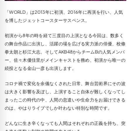
「WORLD」は2013年に初演、2016年に再演を行い、人気
を博したジェットコースターサスペンス。
初演から8年の時を経て三度目の上演となる今回は、数多く
の舞台作品に出演し、活躍の場を広げる実力派の俳優、校條
拳太朗と杉江大志、そしてAKB48からチームBの人気メンバ
ー、佐々木優佳里がメインキャストを務め、初演から唯一の
続投となる金山一彦も出演します。
コロナ禍で変化を余儀なくされた日常、舞台芸術界にその波
は大きく影響を及ぼし、上演すること自体が難しくなってし
まったこの時代の中、人間の息遣いや生命力をお届けできる
のは、やはりライブでしか叶わない特別な時間です。
どんなに生き辛くなっても人間はそれぞれの正義を持ち、突