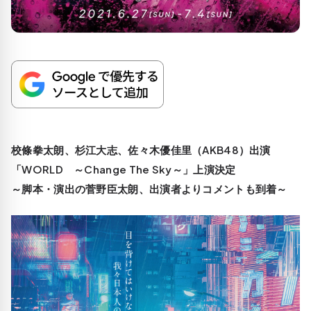
校條拳太朗、杉江大志、佐々木優佳里（AKB48）出演
「WORLD ～Change The Sky～」上演決定
～脚本・演出の菅野臣太朗、出演者よりコメントも到着～