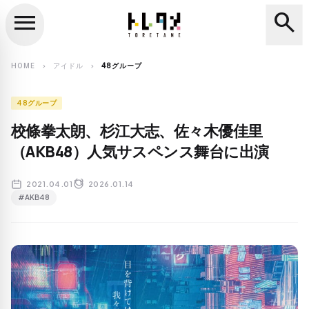
menu
search
close
search
HOME
アイドル
48グループ
chevron_right
chevron_right
48グループ
校條拳太朗、杉江大志、佐々木優佳里
（AKB48）人気サスペンス舞台に出演
2021.04.01
2026.01.14
#AKB48