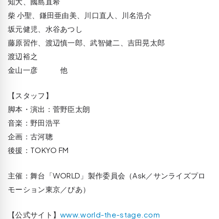
知大、國島直希
柴 小聖、鎌田亜由美、川口直人、川名浩介
坂元健児、水谷あつし
藤原習作、渡辺慎一郎、武智健二、吉田晃太郎
渡辺裕之
金山一彦 他
【スタッフ】
脚本・演出：菅野臣太朗
音楽：野田浩平
企画：古河聰
後援：TOKYO FM
主催：舞台「WORLD」製作委員会（Ask／サンライズプロ
モーション東京／ぴあ）
【公式サイト】
www.world-the-stage.com