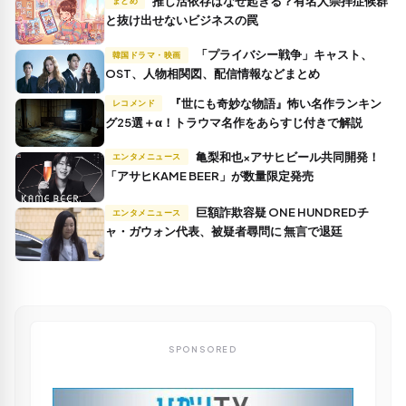
推し活依存はなぜ起きる？有名人崇拝症候群
まとめ
と抜け出せないビジネスの罠
「プライバシー戦争」キャスト、
韓国ドラマ・映画
OST、人物相関図、配信情報などまとめ
『世にも奇妙な物語』怖い名作ランキン
レコメンド
グ25選＋α！トラウマ名作をあらすじ付きで解説
亀梨和也×アサヒビール共同開発！
エンタメニュース
「アサヒKAME BEER」が数量限定発売
巨額詐欺容疑 ONE HUNDREDチ
エンタメニュース
ャ・ガウォン代表、被疑者尋問に 無言で退廷
SPONSORED