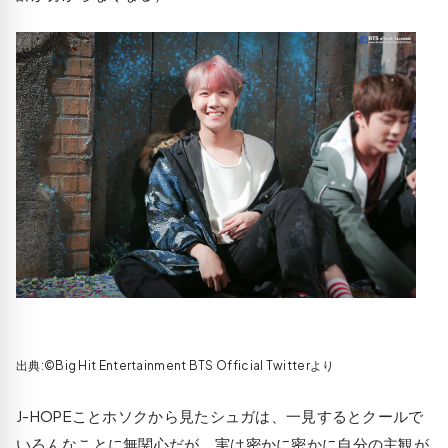
出典:©Big Hit Entertainment BTS Official Twitterより
J-HOPEことホソクから見たシュガは、一見するとクールで
いろんなことに無関心だが、実は密かに密かに自分の主観が