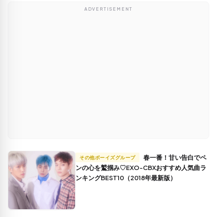
ADVERTISEMENT
春一番！甘い告白でペ
その他ボーイズグループ
ンの心を鷲掴み♡EXO-CBXおすすめ人気曲ラ
ンキングBEST10（2018年最新版）