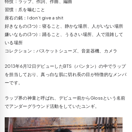
特技：ラップ、作詞、作曲、編曲
習慣：爪を噛むこと
座右の銘：I don’t give a shit
好きなもの(3つ)：寝ること、静かな場所、人がいない場所
嫌いなもの(3つ)：踊ること、うるさい場所、人で混雑して
いる場所
コレクション：バスケットシューズ、音楽器機、カメラ
2013年6月12日デビューしたBTS（バンタン）の中でラップ
を担当しており、真っ白な肌に切れ長の目が特徴的なメンバ
ーです。
ラップ界の神童と呼ばれ、デビュー前からGlossという名前
でアンダーグラウンド活動をしていたユンギ。