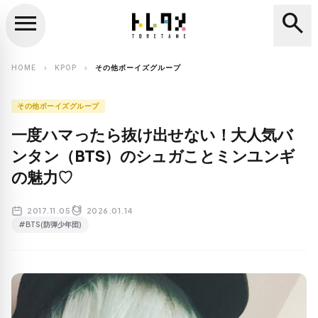
menu
search
close
search
HOME
KPOP
その他ボーイズグループ
chevron_right
chevron_right
その他ボーイズグループ
一度ハマったら抜け出せない！大人気バ
ンタン（BTS）のシュガことミンユンギ
の魅力♡
2017.11.05
2026.01.14
#BTS(防弾少年団)