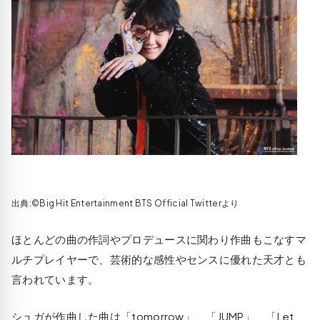
出典:©Big Hit Entertainment BTS Official Twitterより
ほとんどの曲の作詞やプロデュースに関わり作曲もこなすマ
ルチプレイヤーで、芸術的な感性やセンスに優れた天才とも
言われています。
シュガが作曲した曲は「tomorrow」、「JUMP」、「Let