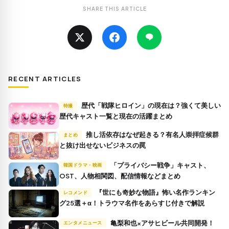
SHARE THIS ARTICLE
RECENT ARTICLES
歴代「戦隊ヒロイン」の現在は？強くて美しい
特撮
歴代キャスト一覧と現在の活躍まとめ
推し活依存はなぜ起きる？有名人崇拝症候群
まとめ
と抜け出せないビジネスの罠
「プライバシー戦争」キャスト、
韓国ドラマ・映画
OST、人物相関図、配信情報などまとめ
『世にも奇妙な物語』怖い名作ランキン
レコメンド
グ25選＋α！トラウマ名作をあらすじ付きで解説
亀梨和也×アサヒビール共同開発！
エンタメニュース