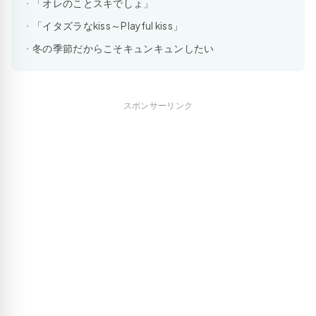
「オレのことスキでしょ」
「イタズラなkiss～Playful kiss」
冬の季節だからこそキュンキュンしたい
スポンサーリンク