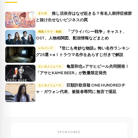
推し活依存はなぜ起きる？有名人崇拝症候群
まとめ
と抜け出せないビジネスの罠
「プライバシー戦争」キャスト、
韓国ドラマ・映画
OST、人物相関図、配信情報などまとめ
『世にも奇妙な物語』怖い名作ランキン
レコメンド
グ25選＋α！トラウマ名作をあらすじ付きで解説
亀梨和也×アサヒビール共同開発！
エンタメニュース
「アサヒKAME BEER」が数量限定発売
巨額詐欺容疑 ONE HUNDREDチ
エンタメニュース
ャ・ガウォン代表、被疑者尋問に 無言で退廷
SPONSORED