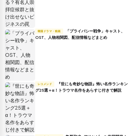
「プライバシー戦争」キャスト、
韓国ドラマ・映画
OST、人物相関図、配信情報などまとめ
『世にも奇妙な物語』怖い名作ランキン
レコメンド
グ25選＋α！トラウマ名作をあらすじ付きで解説