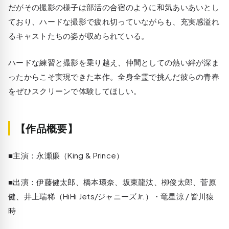
だがその撮影の様子は部活の合宿のように和気あいあいとし
ており、ハードな撮影で疲れ切っていながらも、充実感溢れ
るキャストたちの姿が収められている。
ハードな練習と撮影を乗り越え、仲間としての熱い絆が深ま
ったからこそ実現できた本作。全身全霊で挑んだ彼らの青春
をぜひスクリーンで体験してほしい。
【作品概要】
■主演：永瀬廉（King & Prince）
■出演：伊藤健太郎、橋本環奈、坂東龍汰、栁俊太郎、菅原
健、井上瑞稀（HiHi Jets/ジャニーズJr.）・竜星涼 / 皆川猿
時