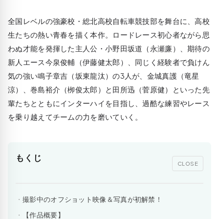
全国レベルの強豪校・総北高校自転車競技部を舞台に、高校
生たちの熱い青春を描く本作。ロードレース初心者ながら思
わぬ才能を発揮した主人公・小野田坂道（永瀬廉）、期待の
新人エース今泉俊輔（伊藤健太郎）、同じく経験者で負けん
気の強い鳴子章吉（坂東龍汰）の3人が、金城真護（竜星
涼）、巻島裕介（栁俊太郎）と田所迅（菅原健）といった先
輩たちとともにインターハイを目指し、過酷な練習やレース
を乗り越えてチームの力を磨いていく。
もくじ
CLOSE
撮影中のオフショット映像＆写真が初解禁！
【作品概要】