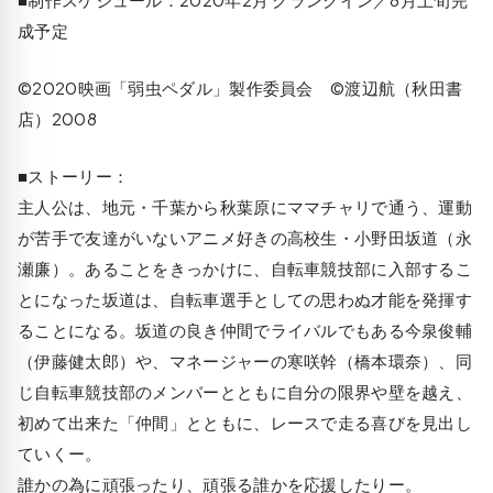
成予定
©2020映画「弱虫ペダル」製作委員会 ©渡辺航（秋田書
店）2008
■ストーリー：
主人公は、地元・千葉から秋葉原にママチャリで通う、運動
が苦手で友達がいないアニメ好きの高校生・小野田坂道（永
瀬廉）。あることをきっかけに、自転車競技部に入部するこ
とになった坂道は、自転車選手としての思わぬ才能を発揮す
ることになる。坂道の良き仲間でライバルでもある今泉俊輔
（伊藤健太郎）や、マネージャーの寒咲幹（橋本環奈）、同
じ自転車競技部のメンバーとともに自分の限界や壁を越え、
初めて出来た「仲間」とともに、レースで走る喜びを見出し
ていくー。
誰かの為に頑張ったり、頑張る誰かを応援したりー。