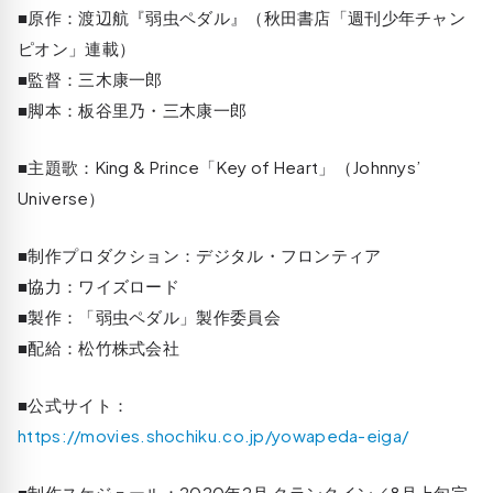
■原作：渡辺航『弱虫ペダル』（秋田書店「週刊少年チャン
ピオン」連載）
■監督：三木康一郎
■脚本：板谷里乃・三木康一郎
■主題歌：King & Prince「Key of Heart」（Johnnys’
Universe）
■制作プロダクション：デジタル・フロンティア
■協力：ワイズロード
■製作：「弱虫ペダル」製作委員会
■配給：松竹株式会社
■公式サイト：
https://movies.shochiku.co.jp/yowapeda-eiga/
■制作スケジュール：2020年2月 クランクイン／8月上旬完