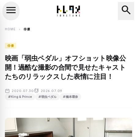
menu
search
close
search
HOME
俳優
chevron_right
俳優
映画「弱虫ペダル」オフショット映像公
開！過酷な撮影の合間で見せたキャスト
たちのリラックスした表情に注目！
2020.07.30
2026.07.09
#King & Prince
#弱虫ペダル
#橋本環奈