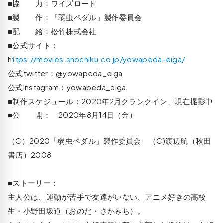
■協 力：ワイズロード
■製 作：「弱虫ペダル」製作委員会
■配 給：松竹株式会社
■公式サイト：
h
ttps://movies.shochiku.co.jp/yowapeda-eiga/
公式twitter：@yowapeda_eiga
公式Instagram：yowapeda_eiga
■制作スケジュール：2020年2月クランクイン、現在撮影中
■公 開： 2020年8月14日（金）
（C）2020「弱虫ペダル」製作委員会 （C)渡辺航（秋田
書店）2008
■ストーリー：
主人公は、運動が苦手で友達がいない、アニメ好きの高校
生・小野田坂道（おのだ・さかみち）。