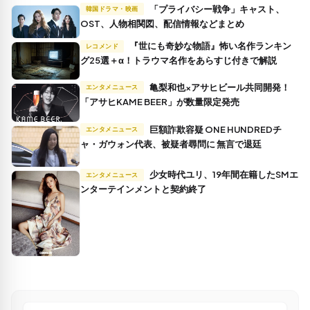
「プライバシー戦争」キャスト、
韓国ドラマ・映画
OST、人物相関図、配信情報などまとめ
『世にも奇妙な物語』怖い名作ランキン
レコメンド
グ25選＋α！トラウマ名作をあらすじ付きで解説
亀梨和也×アサヒビール共同開発！
エンタメニュース
「アサヒKAME BEER」が数量限定発売
巨額詐欺容疑 ONE HUNDREDチ
エンタメニュース
ャ・ガウォン代表、被疑者尋問に 無言で退廷
少女時代ユリ、19年間在籍したSMエ
エンタメニュース
ンターテインメントと契約終了