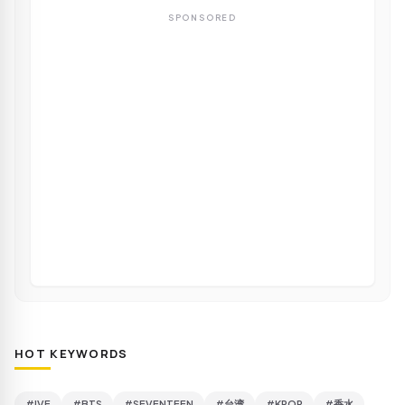
SPONSORED
HOT KEYWORDS
#IVE
#BTS
#SEVENTEEN
#台湾
#KPOP
#香水