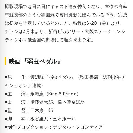
撮影現場では日に日にキャスト達が仲良くなり、本物の自転
車競技部のような雰囲気で毎日撮影に臨んでいるそう。完成
は初夏を予定しているとのこと。特報は3/20（金）より、
チラシは3月末より、新宿ピカデリー・大阪ステーションシ
ティシネマ他全国の劇場にて順次掲出予定。
映画『弱虫ペダル』
■原 作：渡辺航『弱虫ペダル』（秋田書店「週刊少年チ
ャンピオン」連載）
■主 演：永瀬廉（King & Prince）
■出 演：伊藤健太郎、橋本環奈ほか
■監 督：三木康一郎
■脚 本：板谷里乃・三木康一郎
■制作プロダクション：デジタル・フロンティア