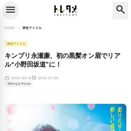
menu
search
close
search
HOME
男性アイドル
chevron_right
男性アイドル
キンプリ永瀬廉、初の黒髪オン眉でリア
ル“小野田坂道”に！
2020.03.16
2026.07.09
#King & Prince