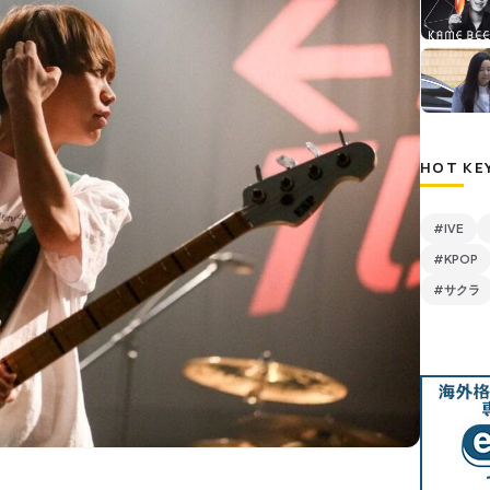
HOT KE
#IVE
#KPOP
#サクラ