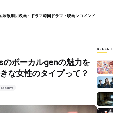
宝塚歌劇団
映画・ドラマ
韓国ドラマ・映画
レコメンド
RECENT
zabysのボーカルgenの魅力を
好きな女性のタイプって？
d Sazabys