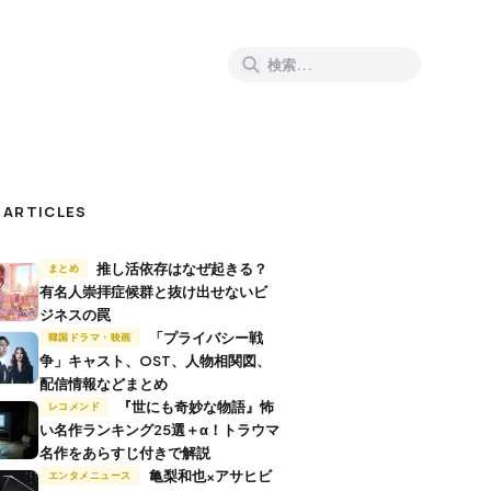
 ARTICLES
推し活依存はなぜ起きる？
まとめ
有名人崇拝症候群と抜け出せないビ
ジネスの罠
「プライバシー戦
韓国ドラマ・映画
争」キャスト、OST、人物相関図、
配信情報などまとめ
『世にも奇妙な物語』怖
レコメンド
い名作ランキング25選＋α！トラウマ
名作をあらすじ付きで解説
亀梨和也×アサヒビ
エンタメニュース