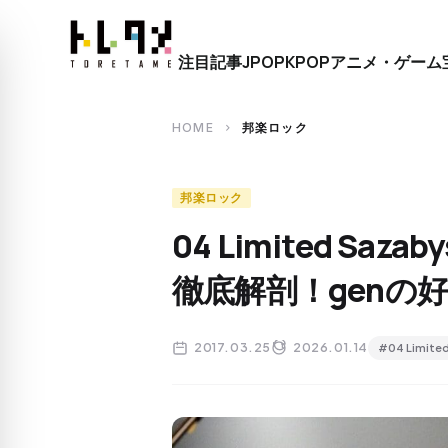
close
注目記事
JPOP
KPOP
アニメ・ゲーム
search
HOME
邦楽ロック
chevron_right
邦楽ロック
04 Limited Sa
徹底解剖！genの
2017.03.25
2026.01.14
#04 Limite