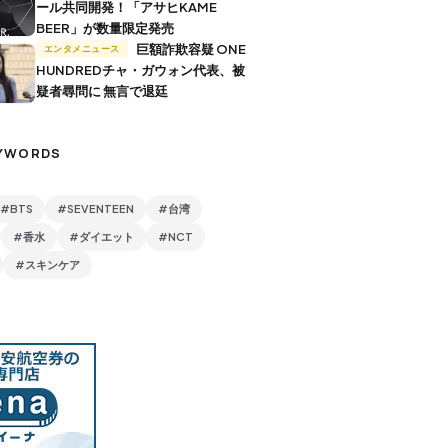
ール共同開発！「アサヒKAME
BEER」が数量限定発売
巨額詐欺容疑 ONE
エンタメニュース
HUNDREDチャ・ガウォン代表、被
疑者尋問に 無言で退廷
YWORDS
#BTS
#SEVENTEEN
#台湾
#香水
#ダイエット
#NCT
#スキンケア