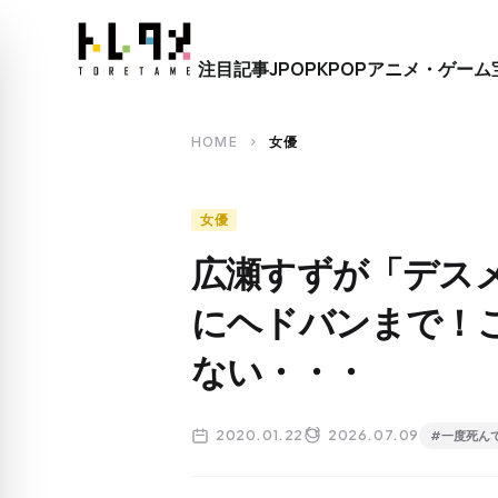
close
注目記事
JPOP
KPOP
アニメ・ゲーム
search
HOME
女優
chevron_right
女優
広瀬すずが「デス
にヘドバンまで！
ない・・・
2020.01.22
2026.07.09
#一度死ん