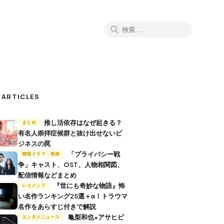
 ARTICLES
推し活依存はなぜ起きる？
まとめ
有名人崇拝症候群と抜け出せないビ
ジネスの罠
「プライバシー戦
韓国ドラマ・映画
争」キャスト、OST、人物相関図、
配信情報などまとめ
『世にも奇妙な物語』怖
レコメンド
い名作ランキング25選＋α！トラウマ
名作をあらすじ付きで解説
亀梨和也×アサヒビ
エンタメニュース