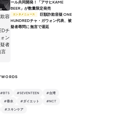
ール共同開発！「アサヒKAME
BEER」が数量限定発売
巨額詐欺容疑 ONE
エンタメニュース
HUNDREDチャ・ガウォン代表、被
疑者尋問に 無言で退廷
YWORDS
#BTS
#SEVENTEEN
#台湾
#香水
#ダイエット
#NCT
#スキンケア