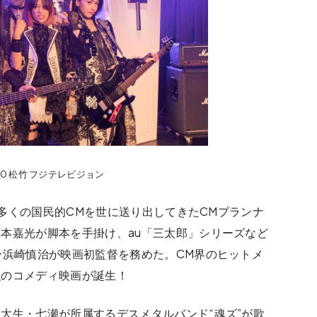
20 松竹 フジテレビジョン
ど数多くの国民的CMを世に送り出してきたCMプランナ
本嘉光が脚本を手掛け、au「三太郎」シリーズなど
ー浜崎慎治が映画初監督を務めた。CM界のヒットメ
強のコメディ映画が誕生！
大生・七瀬が所属するデスメタルバンド“魂ズ”が歌