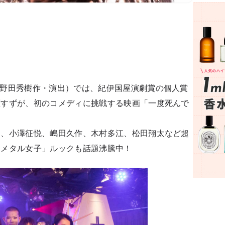
（野田秀樹作・演出）では、紀伊国屋演劇賞の個人賞
瀬すずが、初のコメディに挑戦する映画「一度死んで
ー、小澤征悦、嶋田久作、木村多江、松田翔太など超
スメタル女子」ルックも話題沸騰中！