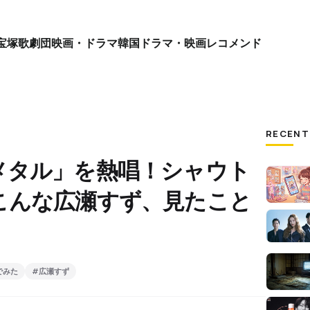
宝塚歌劇団
映画・ドラマ
韓国ドラマ・映画
レコメンド
RECENT
メタル」を熱唱！シャウト
こんな広瀬すず、見たこと
でみた
#広瀬すず