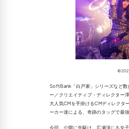
©20
SoftBank「白戸家」シリーズな
ー／クリエイティブ・ディレクター澤
大人気CMを手掛けるCMディレクタ
ーカー達による、奇跡のタッグで最
今回、公開に先駆け、広瀬演じる女子