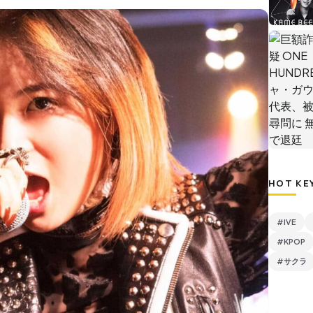
HOT KE
#IVE
#KPOP
#サクラ