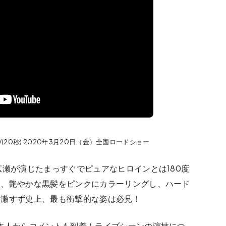
20秒) 2020年3月20日（金）全国ロードショー
広瀬が演じたまっすぐでピュアなヒロインとは180度
め、艶やかな黒髪をピンクにカラーリングし、ハード
広瀬すず史上、最も衝撃的な姿は必見！
本人からコメントも到着！ライブシーンの演技につ