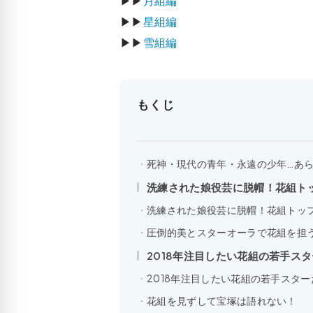
▶▶
月組編
▶▶
星組編
▶▶
雪組編
もくじ
死神・現代の青年・永遠の少年…あ
洗練された娘役芸に脱帽！花組ト
洗練された娘役芸に脱帽！花組トッ
圧倒的美とスターオーラで花組を担
2018年注目したい花組の若手ス
2018年注目したい花組の若手スター
花組を見ずして宝塚は語れない！