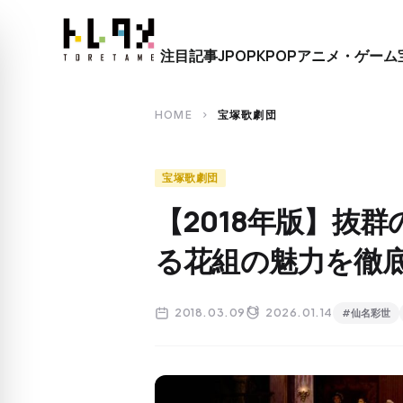
close
注目記事
JPOP
KPOP
アニメ・ゲーム
search
HOME
宝塚歌劇団
chevron_right
宝塚歌劇団
【2018年版】抜
る花組の魅力を徹
2018.03.09
2026.01.14
#仙名彩世