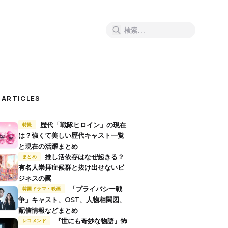
 ARTICLES
歴代「戦隊ヒロイン」の現在
特撮
は？強くて美しい歴代キャスト一覧
と現在の活躍まとめ
推し活依存はなぜ起きる？
まとめ
有名人崇拝症候群と抜け出せないビ
ジネスの罠
「プライバシー戦
韓国ドラマ・映画
争」キャスト、OST、人物相関図、
配信情報などまとめ
『世にも奇妙な物語』怖
レコメンド