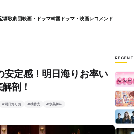
宝塚歌劇団
映画・ドラマ
韓国ドラマ・映画
レコメンド
RECENT
群の安定感！明日海りお率い
底解剖！
#明日海りお
#柚香光
#水美舞斗