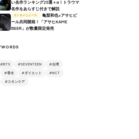
い名作ランキング25選＋α！トラウマ
名作をあらすじ付きで解説
亀梨和也×アサヒビ
エンタメニュース
ール共同開発！「アサヒKAME
BEER」が数量限定発売
YWORDS
#BTS
#SEVENTEEN
#台湾
#香水
#ダイエット
#NCT
#スキンケア