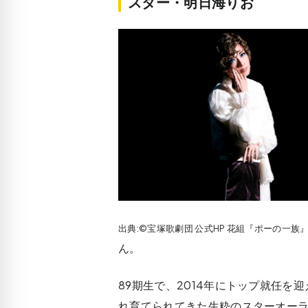
スター・明日海りお
出典:©宝塚歌劇団 公式HP 花組『ポーの一族
ん。
89期生で、2014年にトップ就任を
れ育てられてきた生粋のスターオー