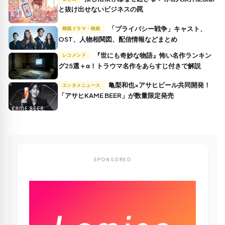
と抜け出せないビジネスの罠
「プライバシー戦争」キャスト、
韓国ドラマ・映画
OST、人物相関図、配信情報などまとめ
『世にも奇妙な物語』怖い名作ランキン
レコメンド
グ25選＋α！トラウマ名作をあらすじ付きで解説
亀梨和也×アサヒビール共同開発！
エンタメニュース
「アサヒKAME BEER」が数量限定発売
SPONSORED