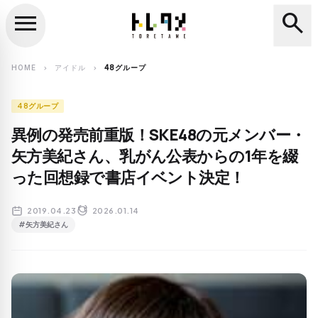
menu
search
close
search
HOME
アイドル
48グループ
chevron_right
chevron_right
48グループ
異例の発売前重版！SKE48の元メンバー・
矢方美紀さん、乳がん公表からの1年を綴
った回想録で書店イベント決定！
2019.04.23
2026.01.14
#矢方美紀さん