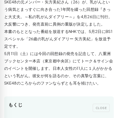
SKE48の元メンバー・矢方美紀さん（26）が、乳がんとい
う病気とまっすぐに向き合った1年間を綴った回想録『きっ
と大丈夫。～私の乳がんダイアリー～』を4月26日に刊行。
大反響につき、発売直前に異例の重版が決定しました。
本書のもととなった番組を放送するNHKでは、5月2日にBS1
スペシャル「26歳の乳がんダイアリー 矢方美紀」を放送予
定です。
5月11日（土）には今回の回想録の発売を記念して、八重洲
ブックセンター本店（東京都中央区）にてトーク＆サイン会
のイベントを開催します。日本人女性の11人に１人がかかる
という乳がん。彼女が何を語るのか、その真摯な言葉に、
SKE48のころからのファンならずとも耳を傾けたい。
もくじ
CLOSE