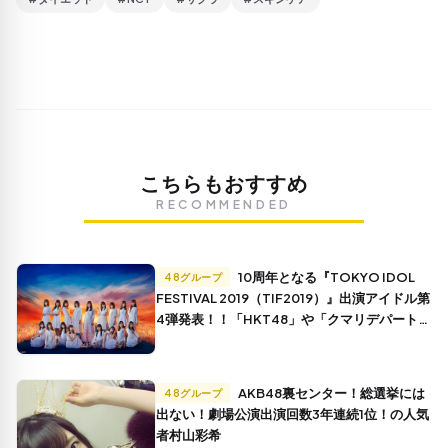
こちらもおすすめ
RECOMMENDED
10周年となる『TOKYO IDOL
48グループ
FESTIVAL 2019（TIF2019）』出演アイドル第
4弾発表！！「HKT48」や「クマリデパート」
をはじめ14組がラインナップ！
AKB48裏センター！総選挙には
48グループ
出ない！劇場公演出演回数3年連続1位！の人気
者村山彩希