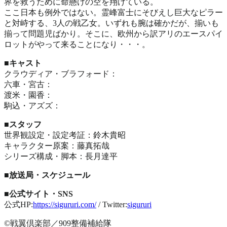
界を救うために命懸けの空を翔けている。
ここ日本も例外ではない。霊峰富士にそびえし巨大なピラー
と対峙する、3人の戦乙女。いずれも腕は確かだが、揃いも
揃って問題児ばかり。そこに、欧州から訳アリのエースパイ
ロットがやって来ることになり・・・。
■キャスト
クラウディア・ブラフォード：
六車・宮古：
渡米・園香：
駒込・アズズ：
■スタッフ
世界観設定・設定考証：鈴木貴昭
キャラクター原案：藤真拓哉
シリーズ構成・脚本：長月達平
■放送局・スケジュール
■公式サイト・SNS
公式HP:
https://sigururi.com/
/ Twitter:
sigururi
©戦翼倶楽部／909整備補給隊