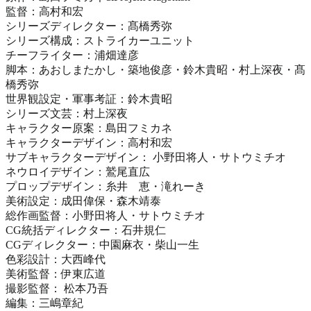
監督：高村和宏
シリーズディレクター：髙橋秀弥
シリーズ構成：ストライカーユニット
チーフライター：浦畑達彦
脚本：あおしまたかし・築地俊彦・鈴木貴昭・村上深夜・髙
橋秀弥
世界観設定・軍事考証：鈴木貴昭
シリーズ文芸：村上深夜
キャラクター原案：島田フミカネ
キャラクターデザイン：高村和宏
サブキャラクターデザイン： 小野田将人・サトウミチオ
ネウロイデザイン：鷲尾直広
プロップデザイン：糸井 恵・滝れーき
美術設定：成田偉保・森木靖泰
総作画監督：小野田将人・サトウミチオ
CG統括ディレクター：石井規仁
CGディレクター：中園麻衣・柴山一生
色彩設計：大西峰代
美術監督：伊東広道
撮影監督： 松本乃吾
編集：三嶋章紀