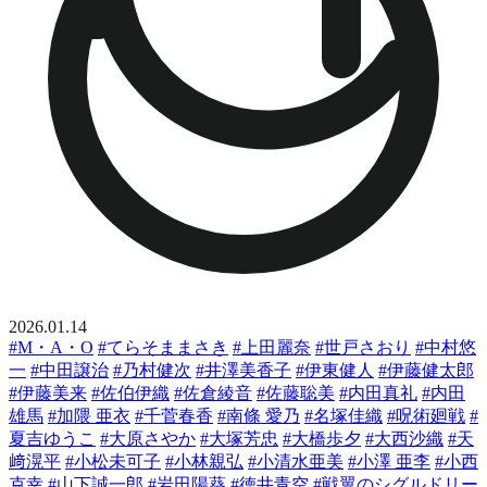
2026.01.14
#M・A・O
#てらそままさき
#上田麗奈
#世戸さおり
#中村悠
一
#中田譲治
#乃村健次
#井澤美香子
#伊東健人
#伊藤健太郎
#伊藤美来
#佐伯伊織
#佐倉綾音
#佐藤聡美
#内田真礼
#内田
雄馬
#加隈 亜衣
#千菅春香
#南條 愛乃
#名塚佳織
#呪術廻戦
#
夏吉ゆうこ
#大原さやか
#大塚芳忠
#大橋歩夕
#大西沙織
#天
﨑滉平
#小松未可子
#小林親弘
#小清水亜美
#小澤 亜李
#小西
克幸
#山下誠一郎
#岩田陽葵
#徳井青空
#戦翼のシグルドリー