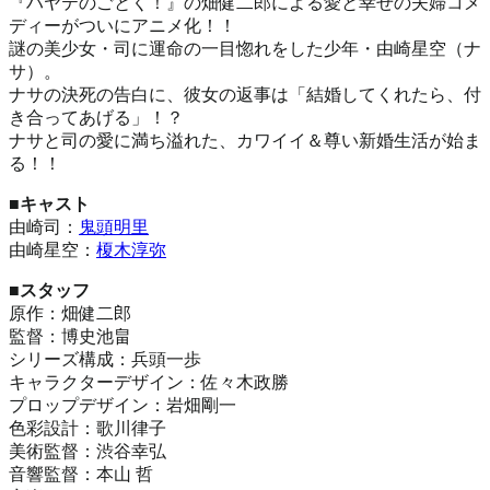
『ハヤテのごとく！』の畑健二郎による愛と幸せの夫婦コメ
ディーがついにアニメ化！！
謎の美少女・司に運命の一目惚れをした少年・由崎星空（ナ
サ）。
ナサの決死の告白に、彼女の返事は「結婚してくれたら、付
き合ってあげる」！？
ナサと司の愛に満ち溢れた、カワイイ＆尊い新婚生活が始ま
る！！
■キャスト
由崎司：
鬼頭明里
由崎星空：
榎木淳弥
■スタッフ
原作：畑健二郎
監督：博史池畠
シリーズ構成：兵頭一歩
キャラクターデザイン：佐々木政勝
プロップデザイン：岩畑剛一
色彩設計：歌川律子
美術監督：渋谷幸弘
音響監督：本山 哲