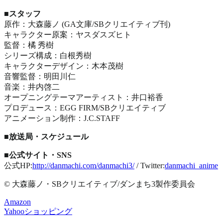
■スタッフ
原作：大森藤ノ (GA文庫/SBクリエイティブ刊)
キャラクター原案：ヤスダスズヒト
監督：橘 秀樹
シリーズ構成：白根秀樹
キャラクターデザイン：木本茂樹
音響監督：明田川仁
音楽：井内啓二
オープニングテーマアーティスト：井口裕香
プロデュース：EGG FIRM/SBクリエイティブ
アニメーション制作：J.C.STAFF
■放送局・スケジュール
■公式サイト・SNS
公式HP:
http://danmachi.com/danmachi3/
/ Twitter:
danmachi_anime
© 大森藤ノ・SBクリエイティブ/ダンまち3製作委員会
Amazon
Yahooショッピング