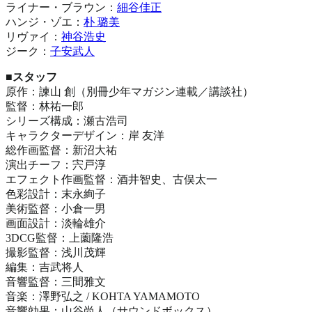
ライナー・ブラウン：
細谷佳正
ハンジ・ゾエ：
朴 璐美
リヴァイ：
神谷浩史
ジーク：
子安武人
■スタッフ
原作：諫山 創（別冊少年マガジン連載／講談社）
監督：林祐一郎
シリーズ構成：瀬古浩司
キャラクターデザイン：岸 友洋
総作画監督：新沼大祐
演出チーフ：宍戸淳
エフェクト作画監督：酒井智史、古俣太一
色彩設計：末永絢子
美術監督：小倉一男
画面設計：淡輪雄介
3DCG監督：上薗隆浩
撮影監督：浅川茂輝
編集：吉武将人
音響監督：三間雅文
音楽：澤野弘之 / KOHTA YAMAMOTO
音響効果：山谷尚人（サウンドボックス）