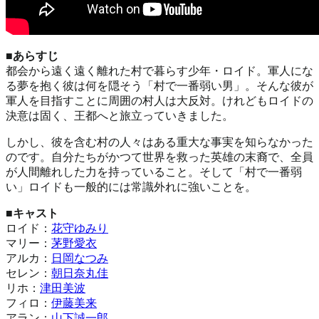
■あらすじ
都会から遠く遠く離れた村で暮らす少年・ロイド。軍人にな
る夢を抱く彼は何を隠そう「村で一番弱い男」。そんな彼が
軍人を目指すことに周囲の村人は大反対。けれどもロイドの
決意は固く、王都へと旅立っていきました。
しかし、彼を含む村の人々はある重大な事実を知らなかった
のです。自分たちがかつて世界を救った英雄の末裔で、全員
が人間離れした力を持っていること。そして「村で一番弱
い」ロイドも一般的には常識外れに強いことを。
■キャスト
ロイド：
花守ゆみり
マリー：
茅野愛衣
アルカ：
日岡なつみ
セレン：
朝日奈丸佳
リホ：
津田美波
フィロ：
伊藤美来
アラン：
山下誠一郎