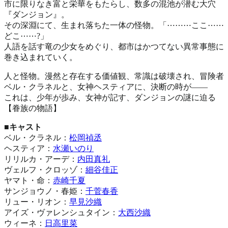
市に限りなき富と栄華をもたらし、数多の混池が潜む大穴
『ダンジョン』。
その深淵にて、生まれ落ちた一体の怪物。「⋯⋯⋯ここ⋯⋯
どこ⋯⋯?」
人語を話す竜の少女をめぐり、都市はかつてない異常事態に
巻き込まれていく。
人と怪物。漫然と存在する価値観、常識は破壊され、冒険者
ベル・クラネルと、女神ヘスティアに、決断の時が――
これは、少年が歩み、女神が記す、ダンジョンの謎に迫る
【眷族の物語】
■キャスト
ベル・クラネル：
松岡禎丞
ヘスティア：
水瀬いのり
リリルカ・アーデ：
内田真礼
ヴェルフ・クロッゾ：
細谷佳正
ヤマト・命：
赤崎千夏
サンジョウノ・春姫：
千菅春香
リュー・リオン：
早見沙織
アイズ・ヴァレンシュタイン：
大西沙織
ウィーネ：
日高里菜