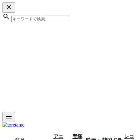
close
search
menu
アニ
宝塚
レコ
注目
映画・
韓国ドラ