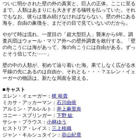
ついに明かされた壁の外の真実と、巨人の正体。ここに至る
まで、人類はあまりにも大きすぎる犠牲を払っていた。それ
でもなお、彼らは進み続けなければならない。壁の外にある
海を、自由の象徴を、まだその目で見ていないのだから。
やがて時は流れ、一度目の「超大型巨人」襲来から6年。調
査兵団はウォール・マリア外への壁外調査を敢行する。「壁
の向こうには海があって、海の向こうには自由がある。ずっ
とそう信じてた⋯⋯」
壁の中の人類が、初めて辿り着いた海。果てしなく広がる水
平線の先にあるのは自由か、それとも・・・？エレン・イェ
ーガーの物語は、新たな局面を迎える。
■キャスト
エレン・イェーガー：
梶 裕貴
ミカサ・アッカーマン：
石川由依
アルミン・アルレルト：
井上麻里奈
コニー・スプリンガー：
下野 紘
サシャ・ブラウス：
小林ゆう
ヒストリア・レイス：
三上枝織
ジャン・キルシュタイン：
谷山紀章