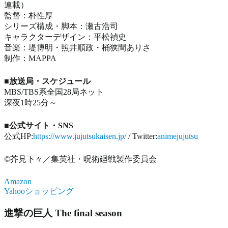
連載）
監督：朴性厚
シリーズ構成・脚本：瀬古浩司
キャラクターデザイン：平松禎史
音楽：堤博明・照井順政・桶狭間ありさ
制作：MAPPA
■放送局・スケジュール
MBS/TBS系全国28局ネット
深夜1時25分～
■公式サイト・SNS
公式HP:
https://www.jujutsukaisen.jp/
/ Twitter:
animejujutsu
©芥見下々／集英社・呪術廻戦製作委員会
Amazon
Yahooショッピング
進撃の巨人 The final season