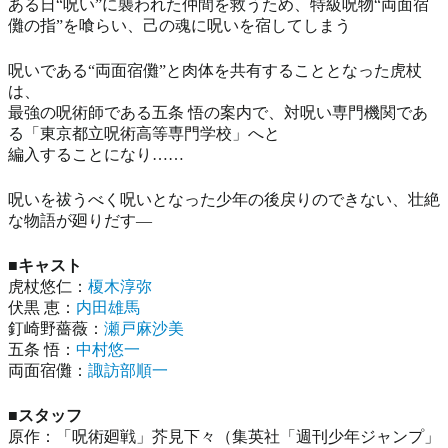
ある日“呪い”に襲われた仲間を救うため、特級呪物“両面宿
儺の指”を喰らい、己の魂に呪いを宿してしまう
呪いである“両面宿儺”と肉体を共有することとなった虎杖
は、
最強の呪術師である五条 悟の案内で、対呪い専門機関であ
る「東京都立呪術高等専門学校」へと
編入することになり……
呪いを祓うべく呪いとなった少年の後戻りのできない、壮絶
な物語が廻りだす―
■キャスト
虎杖悠仁：
榎木淳弥
伏黒 恵：
内田雄馬
釘崎野薔薇：
瀬戸麻沙美
五条 悟：
中村悠一
両面宿儺：
諏訪部順一
■スタッフ
原作：「呪術廻戦」芥見下々（集英社「週刊少年ジャンプ」