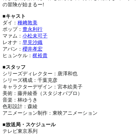
の冒険が始まるー!
■キャスト
ダイ：
種﨑敦美
ポップ：
豊永利行
マァム：
小松未可子
レオナ：
早見沙織
アバン：
櫻井孝宏
ヒュンケル：
梶裕貴
■スタッフ
シリーズディレクター：唐澤和也
シリーズ構成：千葉克彦
キャラクターデザイン：宮本絵美子
美術：藤井綾香（スタジオパブロ）
音楽：林ゆうき
色彩設計：森綾
アニメーション制作：東映アニメーション
■放送局・スケジュール
テレビ東京系列