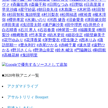
ヴァ
#斉藤壮馬
#斎藤千和
#日岡なつみ
#日野聡
#日高里菜
#
早見沙織
#星守紗凪
#朝日奈丸佳
#木島隆一
#木村昴
#杉田智
和
#杉田智和 鬼頭明里
#村川梨衣
#松岡禎丞
#梶裕貴
#榎木淳
弥
#櫻井孝宏
#水瀬いのり
#河西 健吾
#沼倉愛美
#津田健次郎
#津田美波
#浅沼晋太郎
#瀬戸麻沙美
#田中理恵
#白井悠介
#
白石晴香
#石川 界人
#石谷春貴
#神尾晋一郎
#福圓美里
#種田
梨沙
#種﨑敦美
#竹本英史
#紡木吏佐
#細谷佳正
#能登麻美子
#花守ゆみり
#花澤香菜
#茅野愛衣
#菅生隆之
#西本りみ
#諏
訪部順一
#豊永利行
#赤尾ひかる
#赤崎千夏
#速水奨
#遠野ひ
かる
#野川さくら
#野津山幸宏
#鈴木 崚汰
#門脇舞以
#駒田航
#高橋花林
#鬼頭明里
■2020年秋アニメ一覧
アクダマドライブ
アサルトリリィ Bouquet
安達としまむら