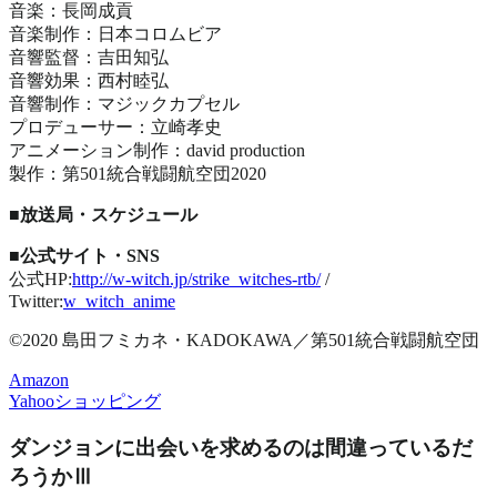
音楽：長岡成貢
音楽制作：日本コロムビア
音響監督：吉田知弘
音響効果：西村睦弘
音響制作：マジックカプセル
プロデューサー：立崎孝史
アニメーション制作：david production
製作：第501統合戦闘航空団2020
■放送局・スケジュール
■公式サイト・SNS
公式HP:
http://w-witch.jp/strike_witches-rtb/
/
Twitter:
w_witch_anime
©2020 島田フミカネ・KADOKAWA／第501統合戦闘航空団
Amazon
Yahooショッピング
ダンジョンに出会いを求めるのは間違っているだ
ろうかⅢ