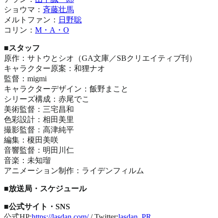
ショウマ：
斉藤壮馬
メルトファン：
日野聡
コリン：
M・A・O
■スタッフ
原作：サトウとシオ（GA文庫／SBクリエイティブ刊）
キャラクター原案：和狸ナオ
監督：migmi
キャラクターデザイン：飯野まこと
シリーズ構成：赤尾でこ
美術監督：三宅昌和
色彩設計：相田美里
撮影監督：高津純平
編集：榎田美咲
音響監督：明田川仁
音楽：未知瑠
アニメーション制作：ライデンフィルム
■放送局・スケジュール
■公式サイト・SNS
公式HP:
https://lasdan.com/
/ Twitter:
lasdan_PR