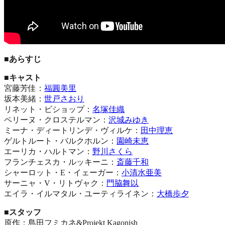
■あらすじ
■キャスト
宮藤芳佳：
福圓美里
坂本美緒：
世戸さおり
リネット・ビショップ：
名塚佳織
ペリーヌ・クロステルマン：
沢城みゆき
ミーナ・ディートリンデ・ヴィルケ：
田中理恵
ゲルトルート・バルクホルン：
園崎未恵
エーリカ・ハルトマン：
野川さくら
フランチェスカ・ルッキーニ：
斎藤千和
シャーロット・E・イェーガー：
小清水亜美
サーニャ・V・リトヴャク：
門脇舞以
エイラ・イルマタル・ユーティライネン：
大橋歩夕
■スタッフ
原作：島田フミカネ&Projekt Kagonish