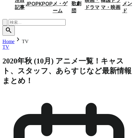
メ・ゲ
歌劇
メン
JPOP
KPOP
記事
ドラマ
マ・映画
ーム
団
ド
search
chevron_right
Home
TV
TV
2020年秋 (10月) アニメ一覧！キャス
ト、スタッフ、あらすじなど最新情報
まとめ！