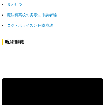
まえせつ！
魔法科高校の劣等生 来訪者編
ログ・ホライズン 円卓崩壊
呪術廻戦