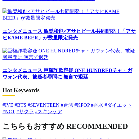
エンタメニュース
亀梨和也×アサヒビール共同開発！「アサ
ヒKAME BEER」が数量限定発売
エンタメニュース
巨額詐欺容疑 ONE HUNDREDチャ・ガ
ウォン代表、被疑者尋問に 無言で退廷
Hot Keywords
#IVE
#BTS
#SEVENTEEN
#台湾
#KPOP
#香水
#ダイエット
#NCT
#サクラ
#スキンケア
こちらもおすすめ
RECOMMENDED