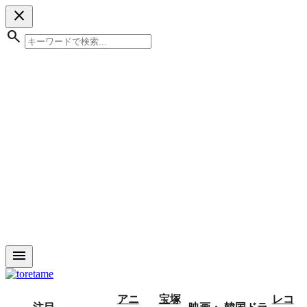
close
search
menu
アニ
宝塚
レコ
注目
映画・
韓国ドラ