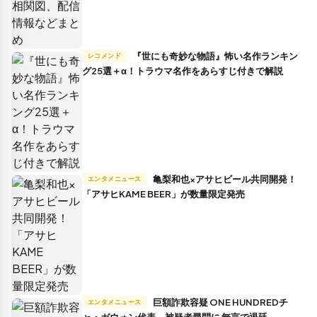
『世にも奇妙な物語』怖い名作ランキン
レコメンド
グ25選＋α！トラウマ名作をあらすじ付きで解説
亀梨和也×アサヒビール共同開発！
エンタメニュース
「アサヒKAME BEER」が数量限定発売
巨額詐欺容疑 ONE HUNDREDチ
エンタメニュース