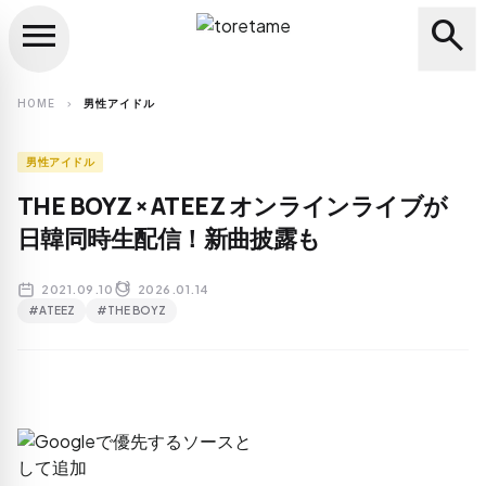
menu
search
close
search
HOME
男性アイドル
chevron_right
男性アイドル
THE BOYZ × ATEEZ オンラインライブが
日韓同時生配信！新曲披露も
2021.09.10
2026.01.14
#ATEEZ
#THE BOYZ