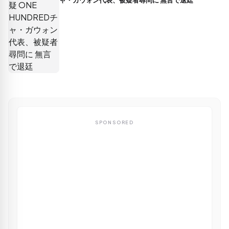
ャ・ガウォン代表、被疑者尋問に 無言で退廷
SPONSORED