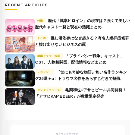
RECENT ARTICLES
歴代「戦隊ヒロイン」の現在は？強くて美しい
特撮
歴代キャスト一覧と現在の活躍まとめ
推し活依存はなぜ起きる？有名人崇拝症候群
まとめ
と抜け出せないビジネスの罠
「プライバシー戦争」キャスト、
韓国ドラマ・映画
OST、人物相関図、配信情報などまとめ
『世にも奇妙な物語』怖い名作ランキン
レコメンド
グ25選＋α！トラウマ名作をあらすじ付きで解説
亀梨和也×アサヒビール共同開発！
エンタメニュース
「アサヒKAME BEER」が数量限定発売
SPONSORED