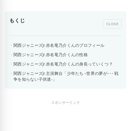
もくじ
CLOSE
関西ジャニーズjr.赤名竜乃介くんのプロフィール
関西ジャニーズjr.赤名竜乃介くんの性格
関西ジャニーズjr.赤名竜乃介くんの身長っていくつ？
関西ジャニーズjr.主演舞台「少年たち -世界の夢が･･･ 戦
争を知らない子供達‐」
スポンサーリンク