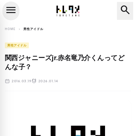
menu
search
close
search
HOME
男性アイドル
chevron_right
男性アイドル
関西ジャニーズjr.赤名竜乃介くんってど
んな子？
2016.03.19
2026.01.14