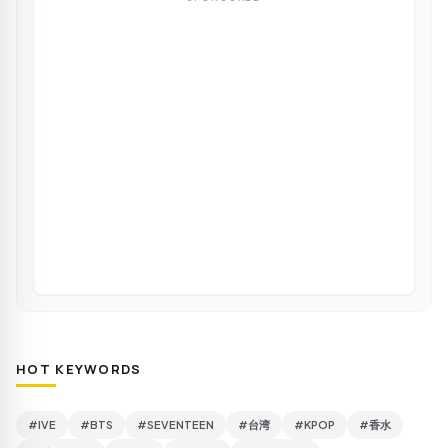
HOT KEYWORDS
#IVE
#BTS
#SEVENTEEN
#台湾
#KPOP
#香水