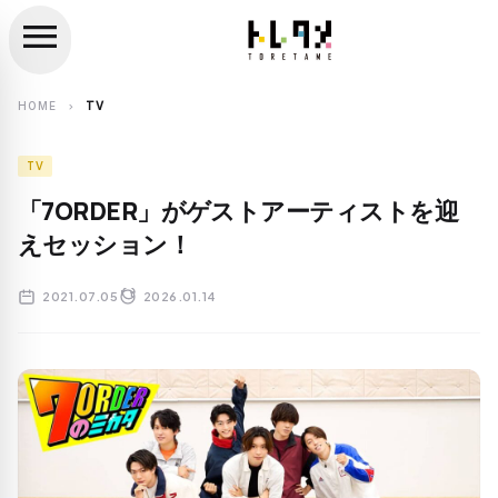
menu
close
search
HOME
TV
chevron_right
TV
「7ORDER」がゲストアーティストを迎
えセッション！
2021.07.05
2026.01.14