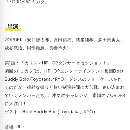
「7ORDERのミカタ」
出演
7ORDER（安井謙太郎、真田佑馬、諸星翔希、森田美勇人、
萩谷慧悟、阿部顕嵐、長妻怜央）
第1話：「カリスマHIPHOPダンサーとセッション！」
初回の“ミカタ”は、HIPHOPエンターテインメント集団Beat
Buddy BoiのToyotakaとRYO。ダンスのショーケースを作
るのだが、複雑な振りと短い制限時間に大苦戦。追い込まれ
ていくメンバーたち…。本気のチャレンジ！素顔の７ORDER
に大注目！
ゲスト：Beat Buddy Boi（Toyotaka、RYO）
番組URL：