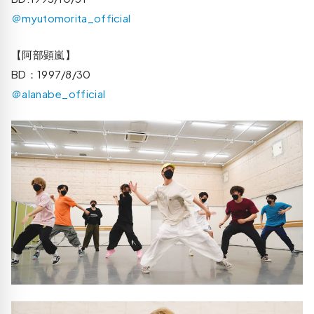
＠myutomorita_official
【阿部顕嵐】
BD：1997/8/30
＠alanabe_official