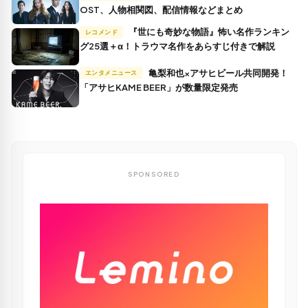
OST、人物相関図、配信情報などまとめ
『世にも奇妙な物語』怖い名作ランキン
レコメンド
グ25選＋α！トラウマ名作をあらすじ付きで解説
亀梨和也×アサヒビール共同開発！
エンタメニュース
「アサヒKAME BEER」が数量限定発売
SPONSORED