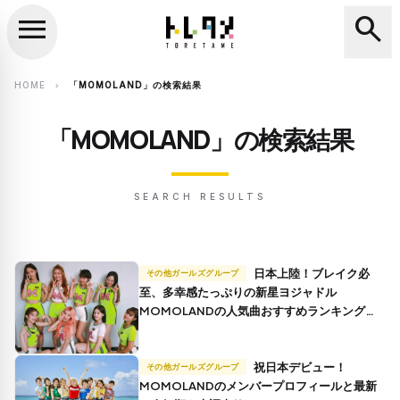
menu
search
close
search
HOME
「MOMOLAND」の検索結果
chevron_right
「MOMOLAND」の検索結果
SEARCH RESULTS
日本上陸！ブレイク必
その他ガールズグループ
至、多幸感たっぷりの新星ヨジャドル
MOMOLANDの人気曲おすすめランキング
TOP10
祝日本デビュー！
その他ガールズグループ
MOMOLANDのメンバープロフィールと最新