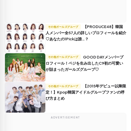
【PRODUCE48】韓国
その他ガールズグループ
人メンバー全57人の詳しいプロフィールを紹介
♡あなたの1Pickは誰…？
GOOD DAYメンバープ
その他ガールズグループ
ロフィール！ペジを生み出したC9初の可愛い
が詰まったガールズグループ♡
【2015年デビュー以降限
その他ガールズグループ
定！】Kpop韓国アイドルグループファンの呼
び方まとめ
ADVERTISEMENT