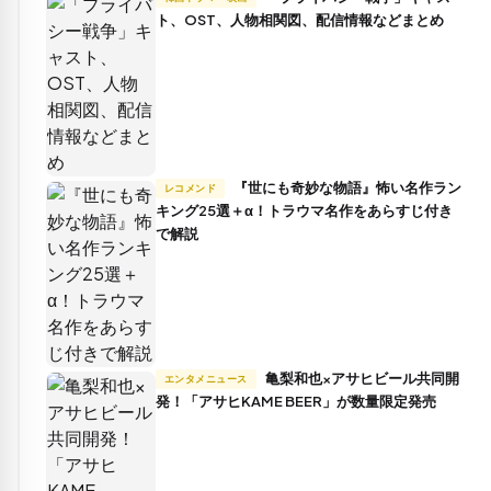
ト、OST、人物相関図、配信情報などまとめ
『世にも奇妙な物語』怖い名作ラン
レコメンド
キング25選＋α！トラウマ名作をあらすじ付き
で解説
亀梨和也×アサヒビール共同開
エンタメニュース
発！「アサヒKAME BEER」が数量限定発売