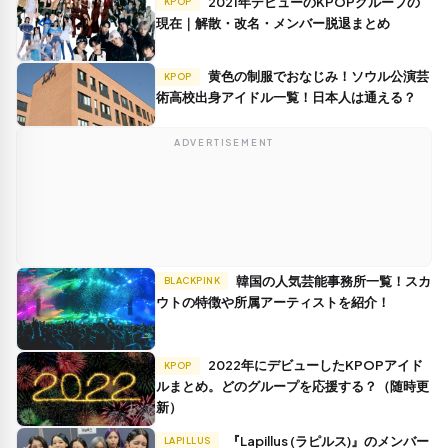
2021年デビューのKPOPグループの
KPOP
現在｜解散・改名・メンバー脱退まとめ
黄色の制服でおなじみ！ソウル公演芸
KPOP
術高校出身アイドル一覧！日本人は通える？
ADVERTISEMENT
韓国の人気芸能事務所一覧！スカ
BLACKPINK
ウトの特徴や所属アーティストを紹介！
2022年にデビューしたKPOPアイド
KPOP
ルまとめ。どのグループを応援する？（随時更
新）
『Lapillus (ラピルス)』のメンバー
LAPILLUS