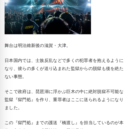
舞台は明治維新後の滋賀・大津。
日本国内では、士族反乱などで多くの犯罪者を抱えるように
なり、彼らの多くが送り込まれた監獄からの脱獄も後を絶た
ない事態。
そこで政府は、琵琶湖に浮かぶ巨木の中に絶対脱獄不可能な
監獄『獄門処』を作り、重罪者はここに送られるようになり
ました。
この『獄門処』までの護送『橋渡し』を担当しているのが本