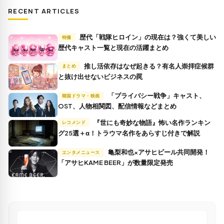
RECENT ARTICLES
歴代「戦隊ヒロイン」の現在は？強くて美しい
特撮
歴代キャスト一覧と現在の活躍まとめ
推し活依存はなぜ起きる？有名人崇拝症候群
まとめ
と抜け出せないビジネスの罠
「プライバシー戦争」キャスト、
韓国ドラマ・映画
OST、人物相関図、配信情報などまとめ
『世にも奇妙な物語』怖い名作ランキン
レコメンド
グ25選＋α！トラウマ名作をあらすじ付きで解説
亀梨和也×アサヒビール共同開発！
エンタメニュース
「アサヒKAME BEER」が数量限定発売