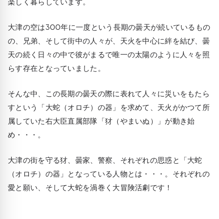
楽しく暮らしています。
大津の空は300年に一度という長期の曇天が続いているもの
の、兄弟、そして街中の人々が、天火を中心に絆を結び、曇
天の続く日々の中で彼がまるで唯一の太陽のように人々を照
らす存在となっていました。
そんな中、この長期の曇天の際に表れて人々に災いをもたら
すという「大蛇（オロチ）の器」を求めて、天火がかつて所
属していた右大臣直属部隊「犲（やまいぬ）」が動き始
め・・・。
大津の街を守る犲、曇家、警察、それぞれの思惑と「大蛇
（オロチ）の器」となっている人物とは・・・。それぞれの
愛と願い、そして大蛇を渦巻く大冒険活劇です！