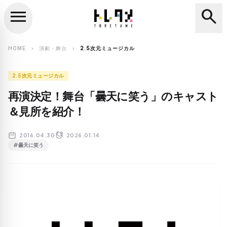
menu
search
close
search
HOME
演劇・舞台
2.5次元ミュージカル
chevron_right
chevron_right
2.5次元ミュージカル
再演決定！舞台「曇天に笑う」のキャスト
＆見所を紹介！
2016.04.30
2026.01.14
#曇天に笑う