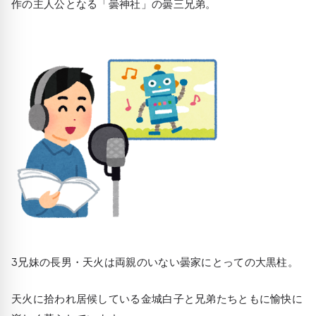
作の主人公となる「曇神社」の曇三兄弟。
3兄妹の長男・天火は両親のいない曇家にとっての大黒柱。
天火に拾われ居候している金城白子と兄弟たちともに愉快に