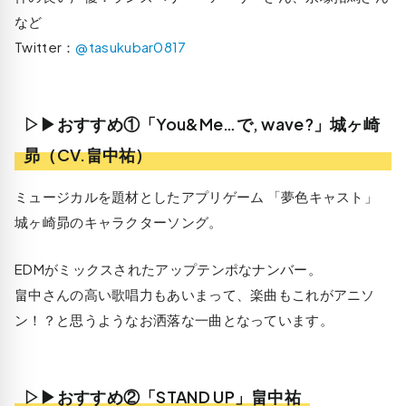
など
Twitter：
@tasukubar0817
▷▶おすすめ①「You&Me…で, wave?」城ヶ崎
昴（CV.畠中祐）
ミュージカルを題材としたアプリゲーム 「夢色キャスト」
城ヶ崎昴のキャラクターソング。
EDMがミックスされたアップテンポなナンバー。
畠中さんの高い歌唱力もあいまって、楽曲もこれがアニソ
ン！？と思うようなお洒落な一曲となっています。
▷▶おすすめ②「STAND UP」畠中祐