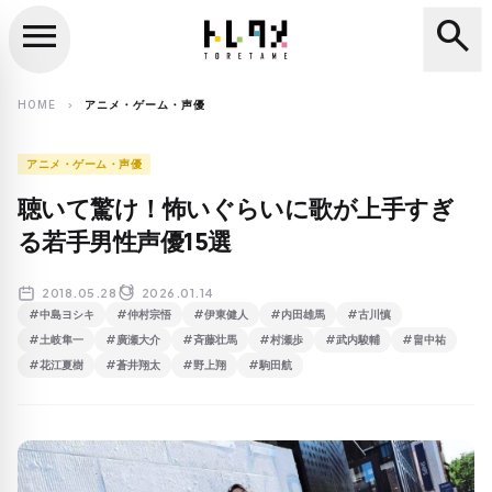
menu
search
close
search
HOME
アニメ・ゲーム・声優
chevron_right
アニメ・ゲーム・声優
聴いて驚け！怖いぐらいに歌が上手すぎ
る若手男性声優15選
2018.05.28
2026.01.14
#中島ヨシキ
#仲村宗悟
#伊東健人
#内田雄馬
#古川慎
#土岐隼一
#廣瀬大介
#斉藤壮馬
#村瀬歩
#武内駿輔
#畠中祐
#花江夏樹
#蒼井翔太
#野上翔
#駒田航