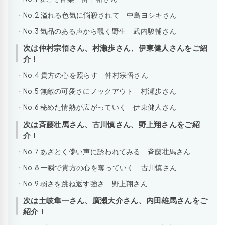
No.2 溢れる色気に悩殺されて 中島ヨシキさん
No.3 気品のある声から覗く野生 武内駿輔さん
次は仲村宗悟さん、村瀬歩さん、伊東健人さんをご紹
介！
No.4 貴方の心を照らす 仲村宗悟さん
No.5 無敵の可愛さにノックアウト 村瀬歩さん
No.6 秘めた情熱が広がっていく 伊東健人さん
次は斉藤壮馬さん、古川慎さん、野上翔さんをご紹
介！
No.7 あざとく儚い声に誘われてみる 斉藤壮馬さん
No.8 一瞬で貴方の心を奪っていく 古川慎さん
No.9 弱さを跳ね返す強さ 野上翔さん
次は土岐隼一さん、廣瀬大介さん、内田雄馬さんをご
紹介！