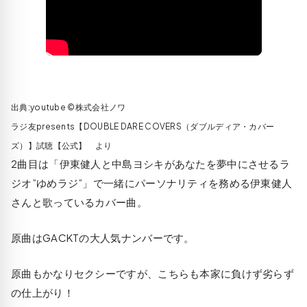
出典:youtube ©株式会社ノワ
ラジ友presents【DOUBLE DARE COVERS（ダブルディア・カバー
ズ）】試聴【公式】 より
2曲目は「伊東健人と中島ヨシキがあなたを夢中にさせるラ
ジオ”ゆめラジ”」で一緒にパーソナリティを務める伊東健人
さんと歌っているカバー曲。
原曲はGACKTの大人気ナンバーです。
原曲もかなりセクシーですが、こちらも本家に負けず劣らず
の仕上がり！