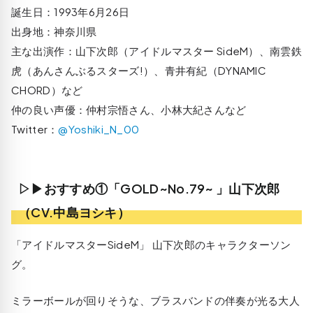
誕生日：1993年6月26日
出身地：神奈川県
主な出演作：山下次郎（アイドルマスター SideM）、南雲鉄
虎（あんさんぶるスターズ!）、青井有紀（DYNAMIC
CHORD）など
仲の良い声優：仲村宗悟さん、小林大紀さんなど
Twitter：
@Yoshiki_N_00
▷▶おすすめ①「GOLD~No.79~ 」山下次郎
（CV.中島ヨシキ）
「アイドルマスターSideM」 山下次郎のキャラクターソン
グ。
ミラーボールが回りそうな、ブラスバンドの伴奏が光る大人