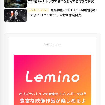
グ25選＋α！トラウマ名作をあらすじ付きで解説
亀梨和也×アサヒビール共同開発！
エンタメニュース
「アサヒKAME BEER」が数量限定発売
SPONSORED