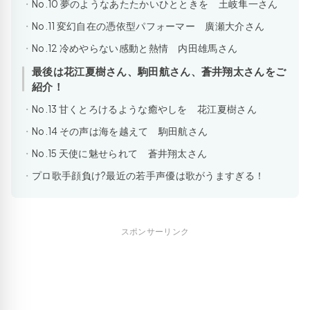
No.10 夢のようなあたたかいひとときを 土岐隼一さん
No.11 変幻自在の憑依型パフォーマー 廣瀬大介さん
No.12 冷めやらない感動と熱情 内田雄馬さん
最後は花江夏樹さん、駒田航さん、蒼井翔太さんをご
紹介！
No.13 甘くとろけるような癒やしを 花江夏樹さん
No.14 その声は海を越えて 駒田航さん
No.15 天使に魅せられて 蒼井翔太さん
プロ歌手顔負け?最近の若手声優は歌がうますぎる！
スポンサーリンク