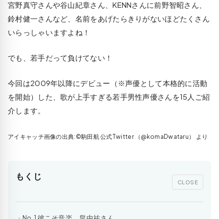
宮野真守さんや谷山紀章さん、KENNさんに前野智昭さん、
鈴村健一さんなど、名前をあげたらきりがないほどたくさん
いらっしゃいますよね！
でも、若手だって負けてない！
今回は2009年以降にデビュー（※声優として本格的に活動
を開始）した、歌が上手すぎる若手男性声優さんを15人ご紹
介します。
アイキャッチ画像の出典:©駒田航‏ 公式Twitter （@komaDwataru） より
もくじ
CLOSE
No.1 彼こそ音楽 畠中祐さん