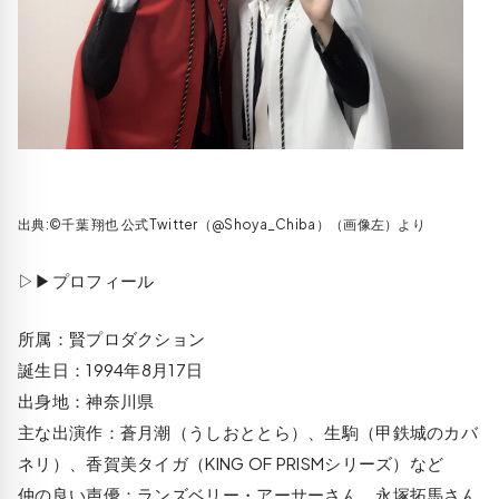
出典:©千葉 翔也‏ 公式Twitter（@Shoya_Chiba）（画像左）より
▷▶プロフィール
所属：賢プロダクション
誕生日：1994年8月17日
出身地：神奈川県
主な出演作：蒼月潮（うしおととら）、生駒（甲鉄城のカバ
ネリ）、香賀美タイガ（KING OF PRISMシリーズ）など
仲の良い声優：ランズベリー・アーサーさん、永塚拓馬さん