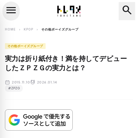
menu
search
close
search
HOME
KPOP
その他ボーイズグループ
chevron_right
chevron_right
その他ボーイズグループ
実力は折り紙付き！満を持してデビュー
したＺＰＺＧの実力とは？
2015.11.10
2026.01.14
#ZPZG