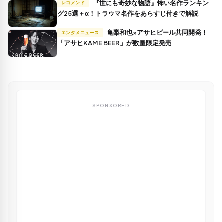
『世にも奇妙な物語』怖い名作ランキン
レコメンド
グ25選＋α！トラウマ名作をあらすじ付きで解説
亀梨和也×アサヒビール共同開発！
エンタメニュース
「アサヒKAME BEER」が数量限定発売
SPONSORED