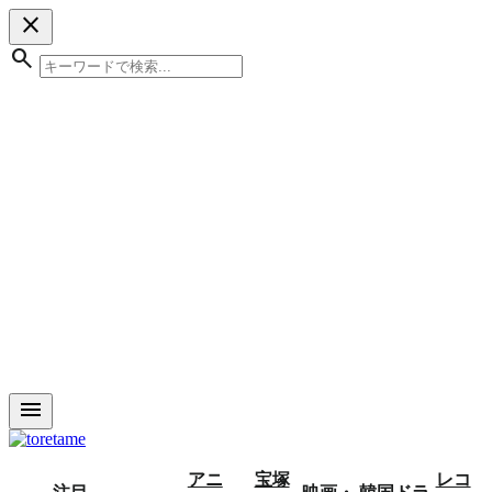
close
search
menu
アニ
宝塚
レコ
注目
映画・
韓国ドラ