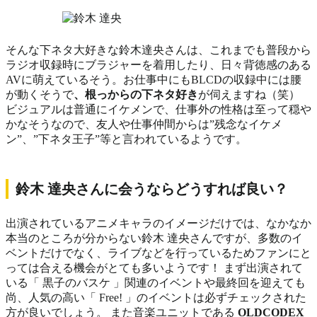
そんな下ネタ大好きな鈴木達央さんは、これまでも普段から
ラジオ収録時にブラジャーを着用したり、日々背徳感のある
AVに萌えている
そう。お仕事中にもBLCDの収録中には腰
が動くそうで
、根っからの下ネタ好き
が伺えますね（笑）
ビジュアルは普通にイケメンで、仕事外の性格は至って穏や
かなそうなので、友人や仕事仲間からは”残念なイケメ
ン”、”下ネタ王子”等と言われているようです。
鈴木 達央さんに会うならどうすれば良い？
出演されているアニメキャラのイメージだけでは、なかなか
本当のところが分からない鈴木 達央さんですが、多数のイ
ベントだけでなく、ライブなどを行っているためファンにと
っては合える機会がとても多いようです！ まず出演されて
いる「 黒子のバスケ 」関連のイベントや最終回を迎えても
尚、人気の高い「 Free! 」のイベントは必ずチェックされた
方が良いでしょう。 また音楽ユニットである
OLDCODEX