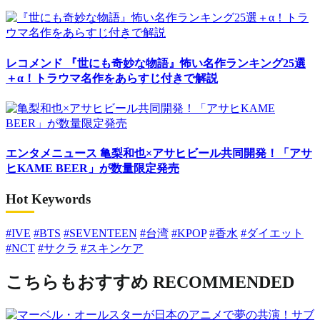
レコメンド
『世にも奇妙な物語』怖い名作ランキング25選
＋α！トラウマ名作をあらすじ付きで解説
エンタメニュース
亀梨和也×アサヒビール共同開発！「アサ
ヒKAME BEER」が数量限定発売
Hot Keywords
#IVE
#BTS
#SEVENTEEN
#台湾
#KPOP
#香水
#ダイエット
#NCT
#サクラ
#スキンケア
こちらもおすすめ
RECOMMENDED