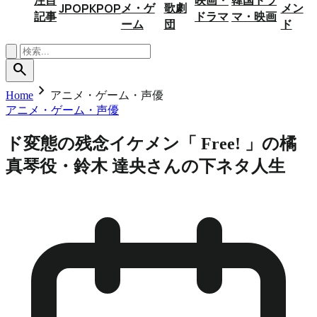
メ・ゲ
歌劇
メン
JPOP
KPOP
記事
ドラマ
マ・映画
ーム
団
ド
search
chevron_right
Home
アニメ・ゲーム・声優
アニメ・ゲーム・声優
ド変態の残念イケメン「 Free! 」の橘
真琴役・鈴木 達央さんの下ネタ人生