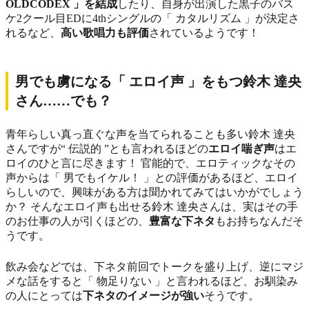
OLDCODEX 」を結成
したり、自身が出演した黒子のバス
ケ2クール目EDに4thシングルの「 カタルリズム 」が決定さ
れるなど、
高い歌唱力も評価
されているようです！
男でも虜になる「 エロイ声 」をもつ鈴木 達央
さん……でも？
青年らしい真っ直ぐな声を当てられることも多い鈴木 達央
さんですが“ 伝説的 ”とも言われるほどの
エロイ喘ぎ声
はエ
ロイのひと言に尽きます！ 官能的で、エロティックなその
声からは「 男でもイケル！ 」との評価があるほど、エロイ
らしいので、興味がある方は聞かれてみてはいかがでしょう
か？ そんなエロイ声も出せる鈴木 達央さんは、実はその手
のお仕事の人が引くほどの、
豊富な下ネタ
もお持ちなんだそ
うです。
飲み会などでは、下ネタ前回でトークを盛り上げ、逆にマジ
メな話をすると「 物足りない 」と言われるほど、お馴染み
の人にとっては
下ネタのイメージが強い
そうです。