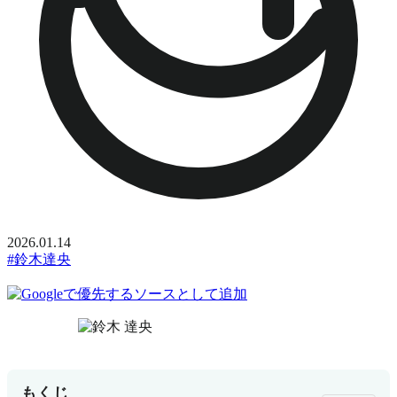
2026.01.14
#鈴木達央
もくじ