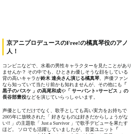
京アニプロデュースのFree!の橘真琴役のアノ
人！
コンビニなどで、水着の男性キャラクターを見たことがあり
ませんか？ その中でも、ひときわ優しそうな顔をしている
背の高いキャラが
鈴木 達央さん演じる橘真琴
。声優ファン
なら知っていて当たり前かも知れませんが、その他にも
「
黒子のバスケ 」の高尾和成
や
「 サーバント×サービス 」の
長谷部豊役
などを演じていらっしゃいます。
声優としてだけでなく、歌手としても高い実力をお持ちで
2005年に放映された「 好きなものは好きだからしょうがな
い!! 」の主題歌「 Just a Survivor 」で歌手デビューを果たす
ほど。 ソロでも活躍していましたが、音楽ユニット
「