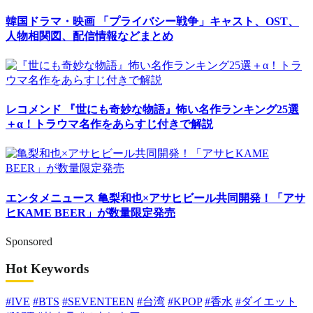
韓国ドラマ・映画
「プライバシー戦争」キャスト、OST、
人物相関図、配信情報などまとめ
レコメンド
『世にも奇妙な物語』怖い名作ランキング25選
＋α！トラウマ名作をあらすじ付きで解説
エンタメニュース
亀梨和也×アサヒビール共同開発！「アサ
ヒKAME BEER」が数量限定発売
Sponsored
Hot Keywords
#IVE
#BTS
#SEVENTEEN
#台湾
#KPOP
#香水
#ダイエット