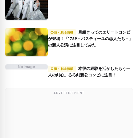
月組きってのエリートコンビ
公演・劇場情報
が登場！「1789－バスティーユの恋人たち－」
の新人公演に注目してみた
No Image
本役の経験を活かしたもう一
公演・劇場情報
人の剣心。るろ剣新公コンビに注目！
ADVERTISEMENT