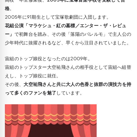
格
。
2005年に91期生として宝塚歌劇団に入団します。
花組公演「マラケシュ・紅の墓標／エンター・ザ・レビュ
ー」
で初舞台を踏み、その後「落陽のパレルモ」で主人公の
少年時代に抜擢されるなど、早くから注目されていました。
宙組のトップ娘役となったのは2009年。
宙組のトップスター大空祐飛さんの相手役として宙組へ組替
えし、トップ娘役に就任。
その後、
大空祐飛さんと共に大人の色香と抜群の演技力を持
って多くのファンを魅了
しています。