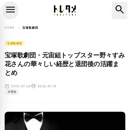
menu
search
close
search
HOME
宝塚歌劇団
chevron_right
宝塚歌劇団
宝塚歌劇団・元宙組トップスター野々すみ
花さんの華々しい経歴と退団後の活躍ま
とめ
2015.07.20
2026.01.14
#男役