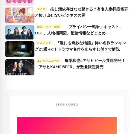
推し活依存はなぜ起きる？有名人崇拝症候群
まとめ
と抜け出せないビジネスの罠
「プライバシー戦争」キャスト、
韓国ドラマ・映画
OST、人物相関図、配信情報などまとめ
『世にも奇妙な物語』怖い名作ランキン
レコメンド
グ25選＋α！トラウマ名作をあらすじ付きで解説
亀梨和也×アサヒビール共同開発！
エンタメニュース
「アサヒKAME BEER」が数量限定発売
SPONSORED