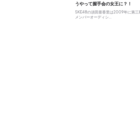
うやって握手会の女王に？！
SKE48の須田亜香里は2009年に第三
メンバーオーディシ...