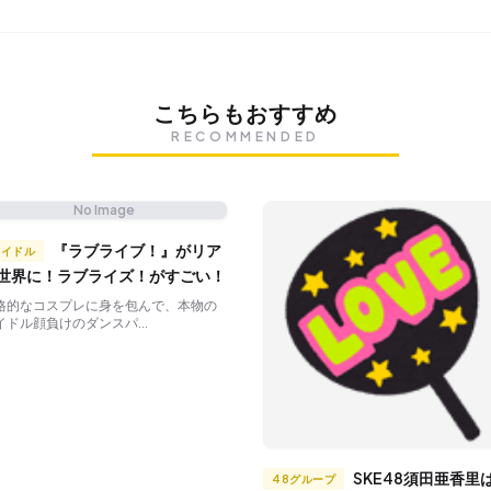
こちらもおすすめ
RECOMMENDED
No Image
『ラブライブ！』がリア
アイドル
世界に！ラブライズ！がすごい！
格的なコスプレに身を包んで、本物の
イドル顔負けのダンスパ...
SKE48須田亜香里はど
48グループ