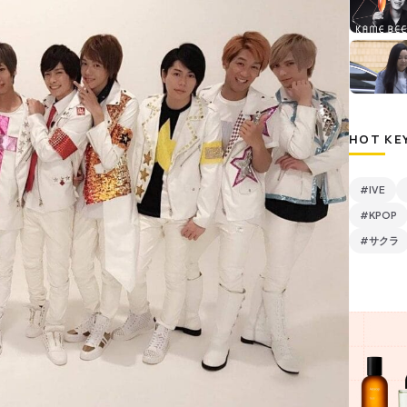
HOT KE
#IVE
#KPOP
#サクラ