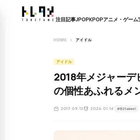
close
注目記事
JPOP
KPOP
アニメ・ゲーム
search
HOME
アイドル
chevron_right
アイドル
2018年メジャーデビ
の個性あふれるメ
2017.09.13
2026.01.14
#B2takes!