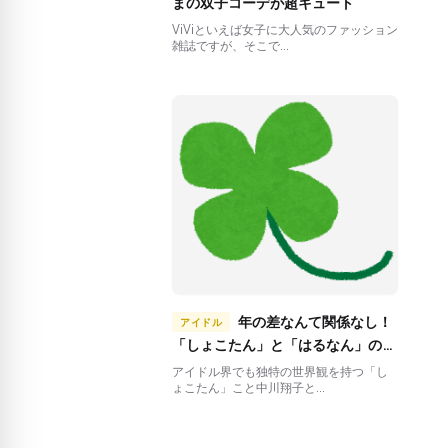
まの双子コーデが超キュート
ViViといえば女子に大人気のファッション
雑誌ですが、そこで...
年の差なんて関係なし！
アイドル
「しょこたん」と「はるなん」の姉
妹のような友情関係
アイドル界でも独特の世界観を持つ「し
ょこたん」こと中川翔子と...