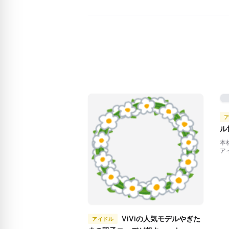
ル
本
ア
ViViの人気モデルやぎた
アイドル