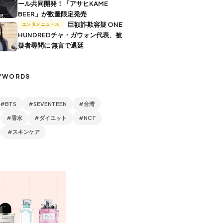
ール共同開発！「アサヒKAME
BEER」が数量限定発売
巨額詐欺容疑 ONE
エンタメニュース
HUNDREDチャ・ガウォン代表、被
疑者尋問に 無言で退廷
YWORDS
#BTS
#SEVENTEEN
#台湾
#香水
#ダイエット
#NCT
#スキンケア