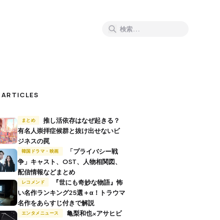
 ARTICLES
推し活依存はなぜ起きる？
まとめ
有名人崇拝症候群と抜け出せないビ
ジネスの罠
「プライバシー戦
韓国ドラマ・映画
争」キャスト、OST、人物相関図、
配信情報などまとめ
『世にも奇妙な物語』怖
レコメンド
い名作ランキング25選＋α！トラウマ
名作をあらすじ付きで解説
亀梨和也×アサヒビ
エンタメニュース