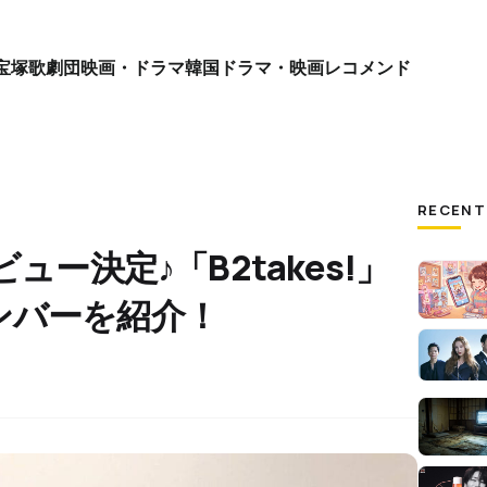
宝塚歌劇団
映画・ドラマ
韓国ドラマ・映画
レコメンド
RECENT
ュー決定♪「B2takes!」
ンバーを紹介！