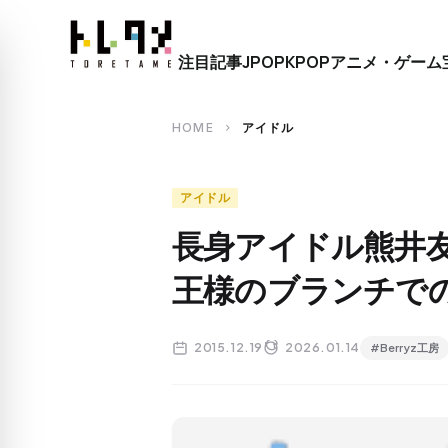
close
注目記事
JPOP
KPOP
アニメ・ゲーム
search
HOME
アイドル
chevron_right
アイドル
長身アイドル熊井
王様のブランチで
2015.12.19
2026.01.14
#Berryz工房