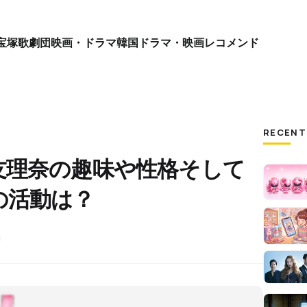
宝塚歌劇団
映画・ドラマ
韓国ドラマ・映画
レコメンド
RECENT
友理奈の趣味や性格そして
の活動は？