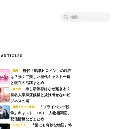
 ARTICLES
歴代「戦隊ヒロイン」の現在
特撮
は？強くて美しい歴代キャスト一覧
と現在の活躍まとめ
推し活依存はなぜ起きる？
まとめ
有名人崇拝症候群と抜け出せないビ
ジネスの罠
「プライバシー戦
韓国ドラマ・映画
争」キャスト、OST、人物相関図、
配信情報などまとめ
『世にも奇妙な物語』怖
レコメンド