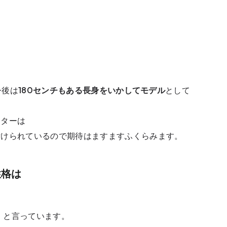
今後は
180センチもある長身をいかしてモデル
として
ーターは
付けられているので期待はますますふくらみます。
性格は
、
」と言っています。