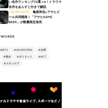
い名作ランキング25選＋α！トラウマ
名作をあらすじ付きで解説
亀梨和也×アサヒビ
エンタメニュース
ール共同開発！「アサヒKAME
BEER」が数量限定発売
YWORDS
#BTS
#SEVENTEEN
#台湾
#香水
#ダイエット
#NCT
#スキンケア