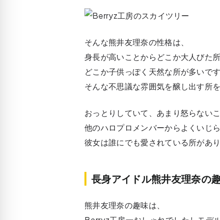
そんな
熊井友理奈の性格
は、
身長が高いことからどこか大人びた
どこか子供っぽく天然な所が多いで
そんな不思議な雰囲気を醸し出す所
おっとりしていて、あまり怒らない
こ
他のハロプロメンバーからよくいじ
彼女は誰にでも愛されている所があ
長身アイドル熊井友理奈の
熊井友理奈の趣味
は、
Berryz工房一おしゃれでしたしモ