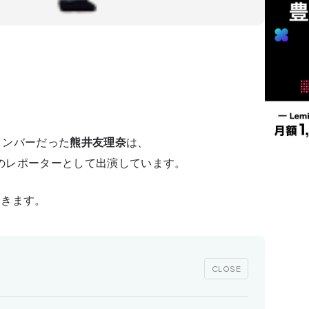
メンバーだった
熊井友理奈
は、
のレポーター
として出演しています。
いきます。
CLOSE