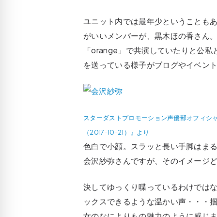
ユニット内では最年少ということも
がいいメンバーが、黒木ほの香さん
「orange」で共演していたりと公
を送っている様子がブログやイベン
スターダストプロモーション声優部オフィシャルブログ
（2017-10-21）』より
色白で小顔。スラッと長い手脚はま
会沢紗弥さんですが、そのイメージ
決してゆっくり喋っているわけでは
ックスできるような温かい声・・・
女のなによりもの魅力のように感じ