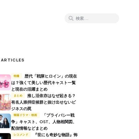
 ARTICLES
歴代「戦隊ヒロイン」の現在
特撮
は？強くて美しい歴代キャスト一覧
と現在の活躍まとめ
推し活依存はなぜ起きる？
まとめ
有名人崇拝症候群と抜け出せないビ
ジネスの罠
「プライバシー戦
韓国ドラマ・映画
争」キャスト、OST、人物相関図、
配信情報などまとめ
『世にも奇妙な物語』怖
レコメンド