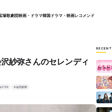
宝塚歌劇団
映画・ドラマ
韓国ドラマ・映画
レコメンド
RECENT
会沢紗弥さんのセレンディ
@STER
#会沢紗弥