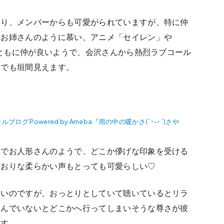
あり、メンバーからも可愛がられていますが、特に仲
。お姉さんのように慕い、アニメ「セイレン」や
私ともに仲が良いようで、会沢さんから熱烈ラブコール
トでも垣間見えます。
 Powered by Ameba『雨の中の暖かさ(´･-･`)さや
るでお人形さんのようで、どこか儚げな印象を受ける
どおりな柔らかい声もとっても可愛らしい♡
ないのですが、おっとりとしていて聴いているとリラ
掴んでいないとどこかへ行ってしまいそうな尊さが彼
ます。