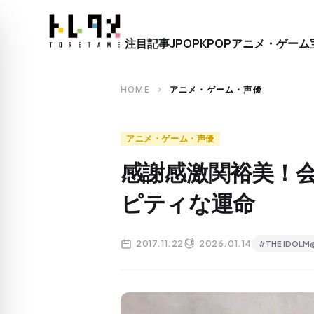
close
注目記事
JPOP
KPOP
アニメ・ゲーム
search
HOME
アニメ・ゲーム・声優
chevron_right
アニメ・ゲーム・声優
感謝感激関裕美！
ピティな運命
2017.11.22
2026.01.14
#THE IDOLM