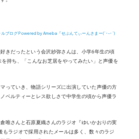
 Powered by Ameba『せぶんてぃーんさまー(´･-･`)
好きだったという会沢紗弥さんは、小学6年生の頃
味を持ち、「こんなお芝居をやってみたい」と声優を
ハマっていき、物語シリーズに出演していた声優の方
、ノベルティーとレス欲しさで中学生の頃から声優ラ
。
小倉唯さんと石原夏織さんのラジオ『ゆいかおりの実
後もラジオで採用されたメールは多く、数々のラジ