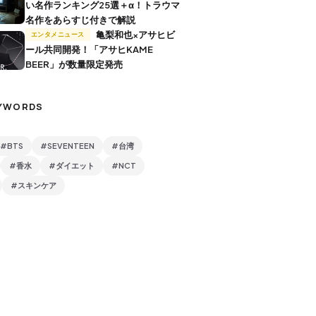
い名作ランキング25選＋α！トラウマ
名作をあらすじ付きで解説
亀梨和也×アサヒビ
エンタメニュース
ール共同開発！「アサヒKAME
BEER」が数量限定発売
YWORDS
#BTS
#SEVENTEEN
#台湾
#香水
#ダイエット
#NCT
#スキンケア