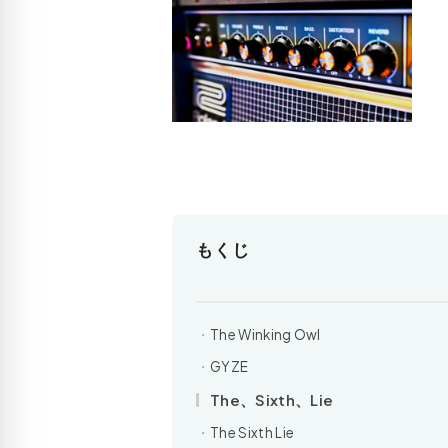
もくじ
The Winking Owl
GYZE
The、Sixth、Lie
The Sixth Lie