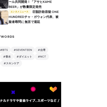
ール共同開発！「アサヒKAME
BEER」が数量限定発売
巨額詐欺容疑 ONE
エンタメニュース
HUNDREDチャ・ガウォン代表、被
疑者尋問に 無言で退廷
YWORDS
#BTS
#SEVENTEEN
#台湾
#香水
#ダイエット
#NCT
#スキンケア