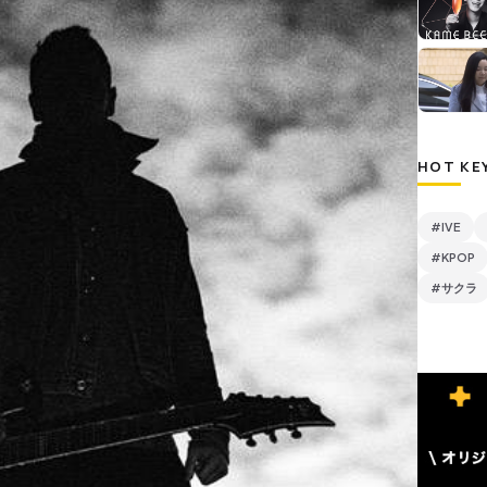
HOT KE
#IVE
#KPOP
#サクラ