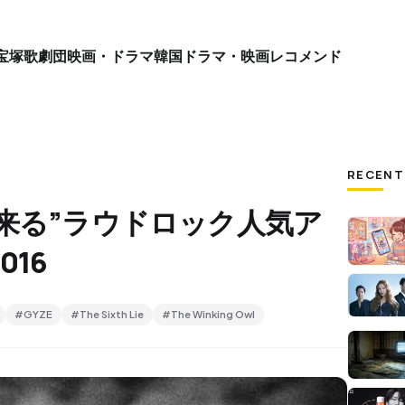
宝塚歌劇団
映画・ドラマ
韓国ドラマ・映画
レコメンド
RECENT
来る”ラウドロック人気ア
16
#GYZE
#The Sixth Lie
#The Winking Owl