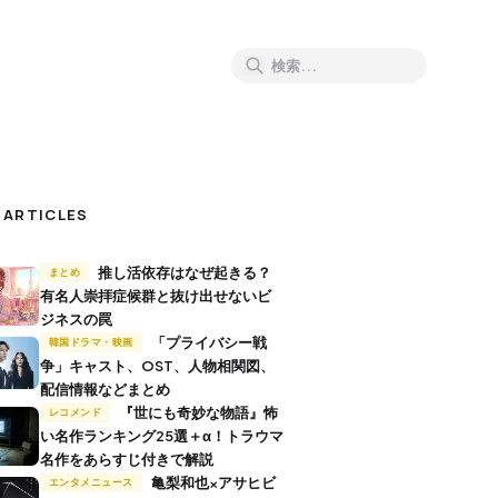
 ARTICLES
推し活依存はなぜ起きる？
まとめ
有名人崇拝症候群と抜け出せないビ
ジネスの罠
「プライバシー戦
韓国ドラマ・映画
争」キャスト、OST、人物相関図、
配信情報などまとめ
『世にも奇妙な物語』怖
レコメンド
い名作ランキング25選＋α！トラウマ
名作をあらすじ付きで解説
亀梨和也×アサヒビ
エンタメニュース