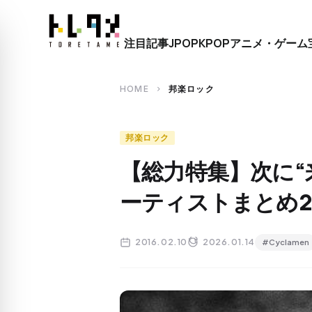
close
注目記事
JPOP
KPOP
アニメ・ゲーム
search
HOME
邦楽ロック
chevron_right
邦楽ロック
【総力特集】次に“
ーティストまとめ20
2016.02.10
2026.01.14
#Cyclamen