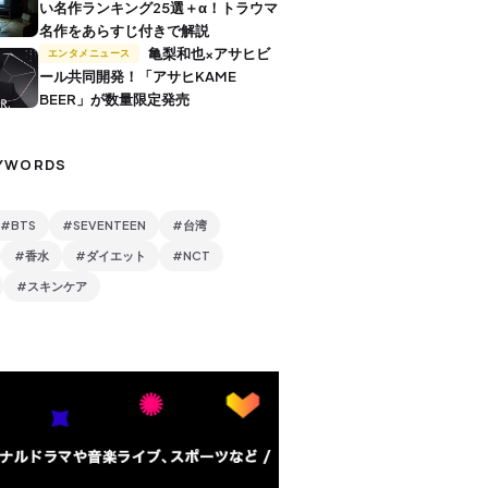
い名作ランキング25選＋α！トラウマ
名作をあらすじ付きで解説
亀梨和也×アサヒビ
エンタメニュース
ール共同開発！「アサヒKAME
BEER」が数量限定発売
YWORDS
#BTS
#SEVENTEEN
#台湾
#香水
#ダイエット
#NCT
#スキンケア