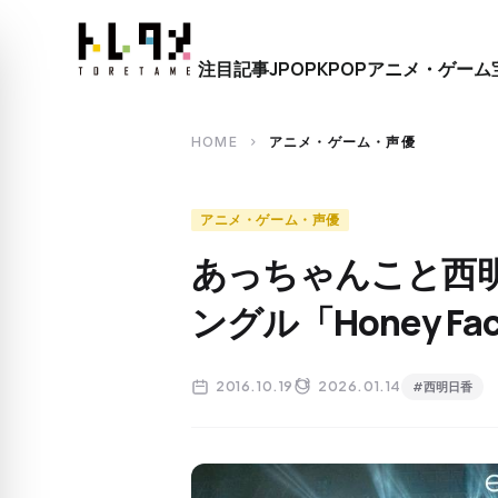
close
注目記事
JPOP
KPOP
アニメ・ゲーム
search
HOME
アニメ・ゲーム・声優
chevron_right
アニメ・ゲーム・声優
あっちゃんこと西
ングル「Honey F
2016.10.19
2026.01.14
#西明日香