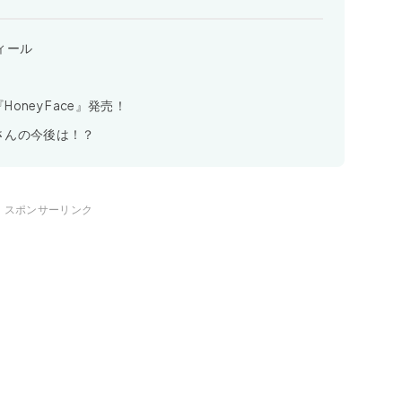
ィール
ney Face』発売！
さんの今後は！？
スポンサーリンク