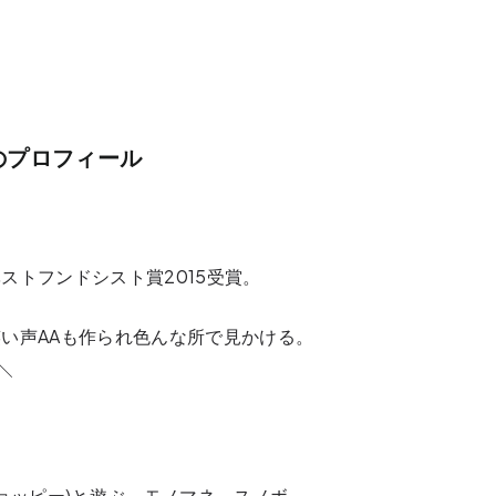
のプロフィール
ストフンドシスト賞2015受賞。
い声AAも作られ色んな所で見かける。
＼
チョッピー)と遊ぶ、モノマネ、スノボ。