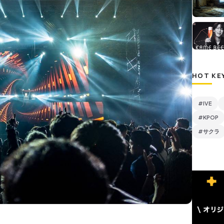
HOT KE
#IVE
#KPOP
#サクラ