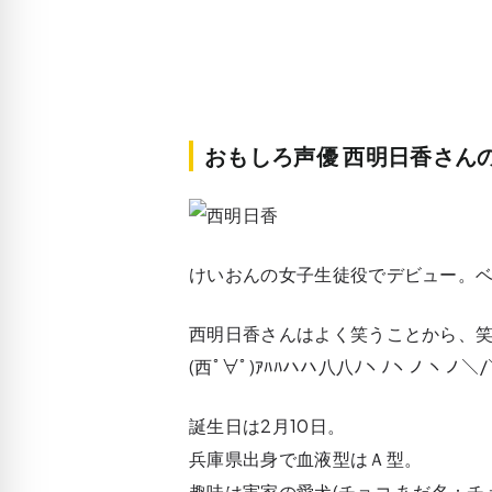
おもしろ声優 西明日香さん
けいおんの女子生徒役でデビュー。ベ
西明日香さんはよく笑うことから、笑
(西ﾟ∀ﾟ)ｱﾊﾊハハ八八ﾉヽﾉヽノヽノ＼/
誕生日は2月10日。
兵庫県出身で血液型はＡ型。
趣味は実家の愛犬(チョコ あだ名：