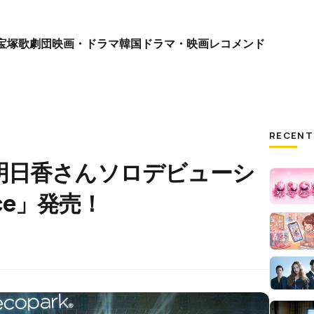
宝塚歌劇団
映画・ドラマ
韓国ドラマ・映画
レコメンド
RECENT
明日香さんソロデビューシ
ace」発売！