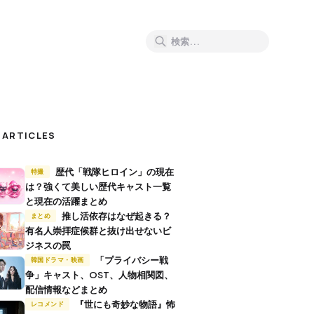
 ARTICLES
歴代「戦隊ヒロイン」の現在
特撮
は？強くて美しい歴代キャスト一覧
と現在の活躍まとめ
推し活依存はなぜ起きる？
まとめ
有名人崇拝症候群と抜け出せないビ
ジネスの罠
「プライバシー戦
韓国ドラマ・映画
争」キャスト、OST、人物相関図、
配信情報などまとめ
『世にも奇妙な物語』怖
レコメンド