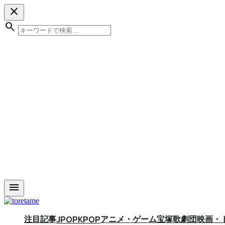
close
search
menu
注目記事
アニメ・ゲーム
宝塚歌劇団
映画・
JPOP
KPOP