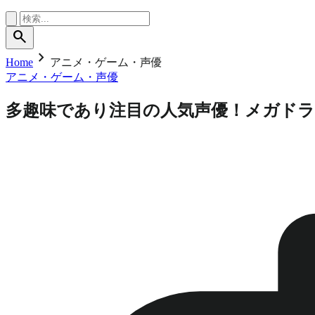
search
chevron_right
Home
アニメ・ゲーム・声優
アニメ・ゲーム・声優
多趣味であり注目の人気声優！メガド