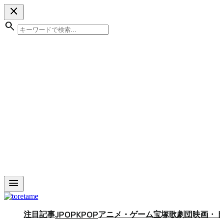
close
search
menu
注目記事
アニメ・ゲーム
宝塚歌劇団
映画・
JPOP
KPOP