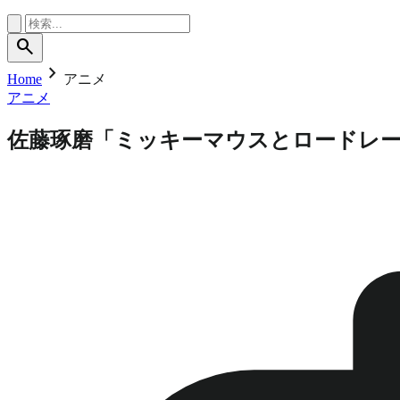
search
chevron_right
Home
アニメ
アニメ
佐藤琢磨「ミッキーマウスとロードレ