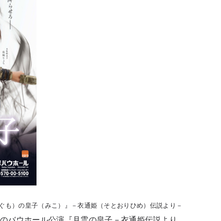
つきぐも）の皇子（みこ）』－衣通姫（そとおりひめ）伝説より－
主演のバウホール公演『月雲の皇子－衣通姫伝説より