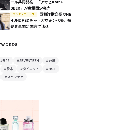
ール共同開発！「アサヒKAME
BEER」が数量限定発売
巨額詐欺容疑 ONE
エンタメニュース
HUNDREDチャ・ガウォン代表、被
疑者尋問に 無言で退廷
YWORDS
#BTS
#SEVENTEEN
#台湾
#香水
#ダイエット
#NCT
#スキンケア