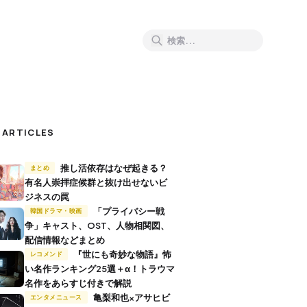
 ARTICLES
推し活依存はなぜ起きる？
まとめ
有名人崇拝症候群と抜け出せないビ
ジネスの罠
「プライバシー戦
韓国ドラマ・映画
争」キャスト、OST、人物相関図、
配信情報などまとめ
『世にも奇妙な物語』怖
レコメンド
い名作ランキング25選＋α！トラウマ
名作をあらすじ付きで解説
亀梨和也×アサヒビ
エンタメニュース