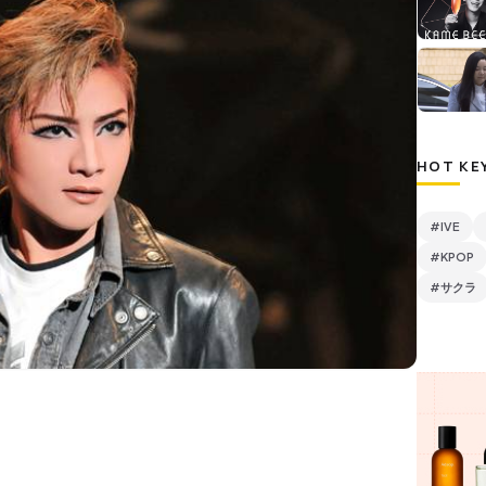
HOT KE
#IVE
#KPOP
#サクラ