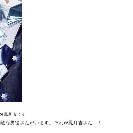
te 鳳月 杏 より
素敵な男役さんがいます。それが鳳月杏さん！！