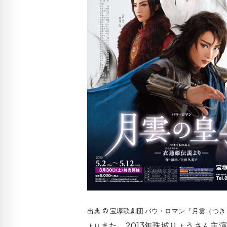
出典:© 宝塚歌劇団 バウ・ロマン『月雲（
また、2013年珠城りょうさん
より