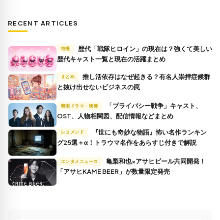
RECENT ARTICLES
歴代「戦隊ヒロイン」の現在は？強くて美しい
特撮
歴代キャスト一覧と現在の活躍まとめ
推し活依存はなぜ起きる？有名人崇拝症候群
まとめ
と抜け出せないビジネスの罠
「プライバシー戦争」キャスト、
韓国ドラマ・映画
OST、人物相関図、配信情報などまとめ
『世にも奇妙な物語』怖い名作ランキン
レコメンド
グ25選＋α！トラウマ名作をあらすじ付きで解説
亀梨和也×アサヒビール共同開発！
エンタメニュース
「アサヒKAME BEER」が数量限定発売