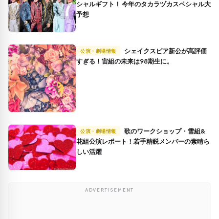
シャルギフト！ 今年のタカラヅカスペシャル大
予想
シェイクスピア新公が高評価
公演・劇場情報
すぎる！宙組の未来は98期生に。
歌のワークショップ・雪組&
公演・劇場情報
花組公演レポート！若手精鋭メンバーの素晴ら
しい活躍
ADVERTISEMENT