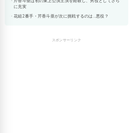
芹香斗亜は初の東上公演主演を経験し、男役としてさら
に充実
花組2番手・芹香斗亜が次に挑戦するのは…悪役？
スポンサーリンク