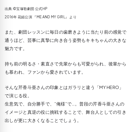
出典:©宝塚歌劇団 公式HP
2016年 花組公演 『ME AND MY GIRL』 より
また、劇団レッスンに毎日の歯磨きように当たり前の感覚で
通うほど、芸事に真摯に向き合う姿勢もキキちゃんの大きな
魅力です。
持ち前の明るさ・素直さで先輩からも可愛がられ、後輩から
も慕われ、ファンから愛されています。
そんな芹香斗亜さんの印象とはガラリと違う「MY HERO」
で演じる役。
生意気で、自分勝手で、”俺様”で…。普段の芹香斗亜さんの
イメージと真逆の役に挑戦することで、舞台人としての引き
出しが更に大きくなることでしょう。