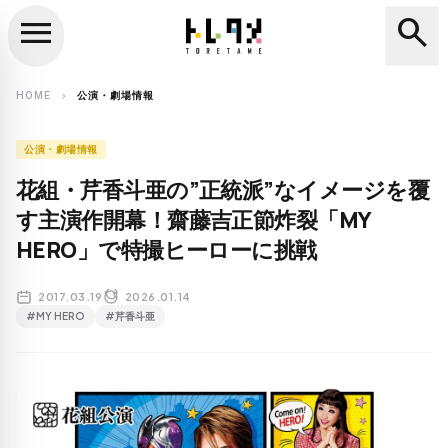
menu
search
close
search
HOME
公演・劇場情報
chevron_right
公演・劇場情報
花組・芹香斗亜の”正統派”なイメージを覆
す主演作開幕！齋藤吉正節炸裂「MY
HERO」で特撮ヒーローに挑戦
2017.03.19
2026.01.14
#MY HERO
#芹香斗亜