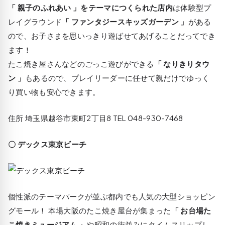
「 親子のふれあい 」をテーマにつくられた店内
は体験型プ
レイグラウンド
「 ファンタジースキッズガーデン 」
がある
ので、お子さまを思いっきり遊ばせてあげることだってでき
ます！
たこ焼き屋さんなどのごっこ遊びができる
「 なりきりタウ
ン 」
もあるので、プレイリーダーに任せて親だけでゆっく
り買い物も安心できます。
住所 埼玉県越谷市東町2丁目8 TEL 048-930-7468
〇 デックス東京ビーチ
個性派のテーマパークが並ぶ都内でも人気の大型ショッピン
グモール！ 本場大阪のたこ焼き屋台が集まった
「 お台場た
こ焼きミュージアム 」
や昭和の街並みにタイムスリップし