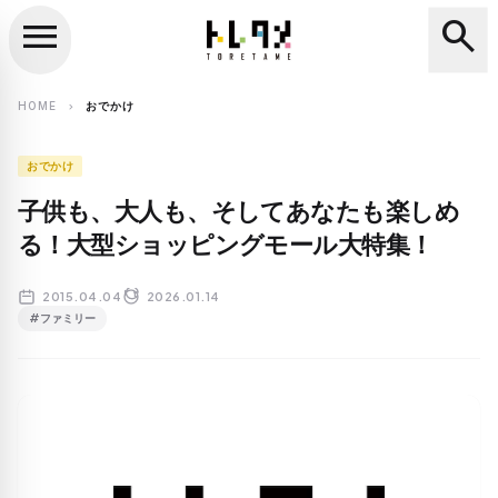
menu
search
close
search
HOME
おでかけ
chevron_right
おでかけ
子供も、大人も、そしてあなたも楽しめ
る！大型ショッピングモール大特集！
2015.04.04
2026.01.14
#ファミリー