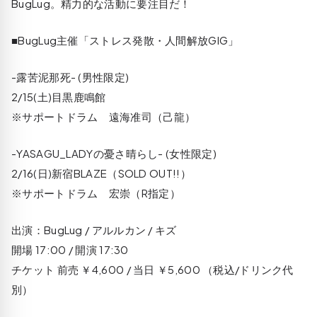
BugLug。精力的な活動に要注目だ！
■BugLug主催「ストレス発散・人間解放GIG」
-露苦泥那死- (男性限定)
2/15(土)目黒鹿鳴館
※サポートドラム 遠海准司（己龍）
-YASAGU_LADYの憂さ晴らし- (女性限定)
2/16(日)新宿BLAZE（SOLD OUT!!）
※サポートドラム 宏崇（R指定）
出演：BugLug / アルルカン / キズ
開場 17:00 / 開演 17:30
チケット 前売 ￥4,600 / 当日 ￥5,600 （税込/ドリンク代
別）