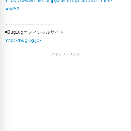
https://www6.nhk.or.jp/anime/topics/detail.html?
i=5852
————————————–
■BugLugオフィシャルサイト
http://buglug.jp/
スポンサーリンク