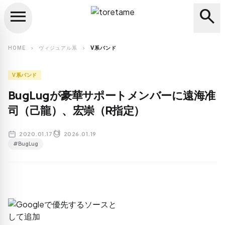
menu
search
close
search
HOME
ヴィジュアル系
V系バンド
chevron_right
chevron_right
V系バンド
BugLugが豪華サポートメンバーに遠海准
司（己龍）、宏崇（R指定）
2020.01.17
2026.01.19
#BugLug