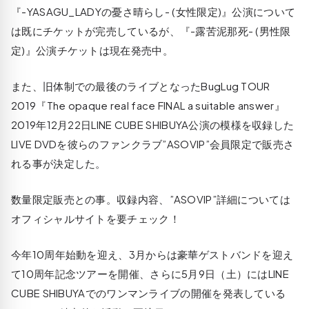
『-YASAGU_LADYの憂さ晴らし- (女性限定)』公演について
は既にチケットが完売しているが、『-露苦泥那死- (男性限
定)』公演チケットは現在発売中。
また、旧体制での最後のライブとなったBugLug TOUR
2019『The opaque real face FINAL a suitable answer』
2019年12月22日LINE CUBE SHIBUYA公演の模様を収録した
LIVE DVDを彼らのファンクラブ”ASOVIP”会員限定で販売さ
れる事が決定した。
数量限定販売との事。収録内容、”ASOVIP”詳細については
オフィシャルサイトを要チェック！
今年10周年始動を迎え、3月からは豪華ゲストバンドを迎え
て10周年記念ツアーを開催、さらに5月9日（土）にはLINE
CUBE SHIBUYAでのワンマンライブの開催を発表している