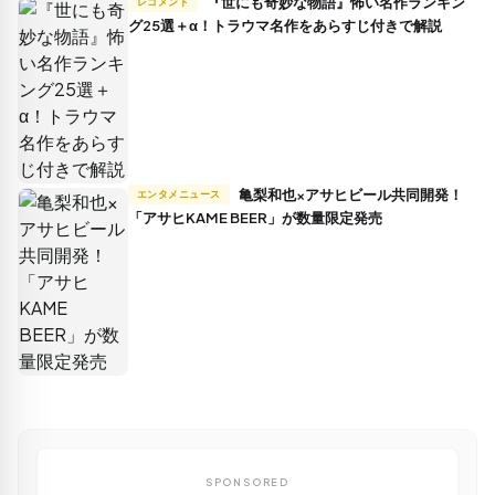
『世にも奇妙な物語』怖い名作ランキン
レコメンド
グ25選＋α！トラウマ名作をあらすじ付きで解説
亀梨和也×アサヒビール共同開発！
エンタメニュース
「アサヒKAME BEER」が数量限定発売
SPONSORED