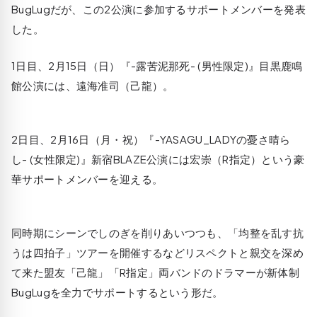
BugLugだが、この2公演に参加するサポートメンバーを発表
した。
1日目、2月15日（日）『-露苦泥那死- (男性限定)』目黒鹿鳴
館公演には、遠海准司（己龍）。
2日目、2月16日（月・祝）『-YASAGU_LADYの憂さ晴ら
し- (女性限定)』新宿BLAZE公演には宏崇（R指定）という豪
華サポートメンバーを迎える。
同時期にシーンでしのぎを削りあいつつも、「均整を乱す抗
うは四拍子」ツアーを開催するなどリスペクトと親交を深め
て来た盟友「己龍」「R指定」両バンドのドラマーが新体制
BugLugを全力でサポートするという形だ。