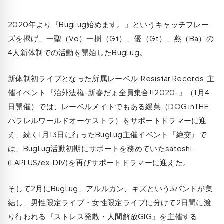
2020年より『BugLug始めます。』というキャッチフレー
ズを掲げ、一聖（Vo）一樹（Gt）、優（Gt）、燕（Ba）の
4人新体制での活動を開始したBugLug。
新体制初ライブとなった所属レーベル”Resistar Records”主
催イベント『治外法権-新春だょ全員集合!!2020-』（1月4
日開催）では、レーベルメイトでもある緩菜（DOG inTHE
パラレルワールドオーケストラ）をサポートドラマーに迎
え、続く1月13日に行ったBugLug主催イベント『絶交』で
は、BugLug活動初期にサポートを務めていたsatoshi.
(LAPLUS/ex-DIV)を再びサポートドラマーに迎えた。
そして2月にBugLug、アルルカン、キズという3バンドが集
結し、男性限定ライブ・女性限定ライブに分けて2日間に渡
り行われる『ストレス発散・人間解放GIG』を主催する