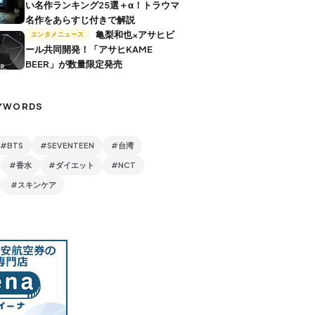
い名作ランキング25選＋α！トラウマ
名作をあらすじ付きで解説
亀梨和也×アサヒビ
エンタメニュース
ール共同開発！「アサヒKAME
BEER」が数量限定発売
YWORDS
#BTS
#SEVENTEEN
#台湾
#香水
#ダイエット
#NCT
#スキンケア