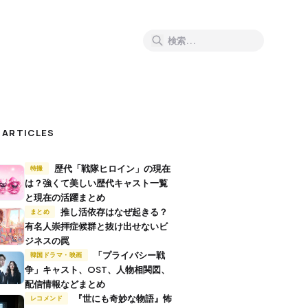
 ARTICLES
歴代「戦隊ヒロイン」の現在
特撮
は？強くて美しい歴代キャスト一覧
と現在の活躍まとめ
推し活依存はなぜ起きる？
まとめ
有名人崇拝症候群と抜け出せないビ
ジネスの罠
「プライバシー戦
韓国ドラマ・映画
争」キャスト、OST、人物相関図、
配信情報などまとめ
『世にも奇妙な物語』怖
レコメンド