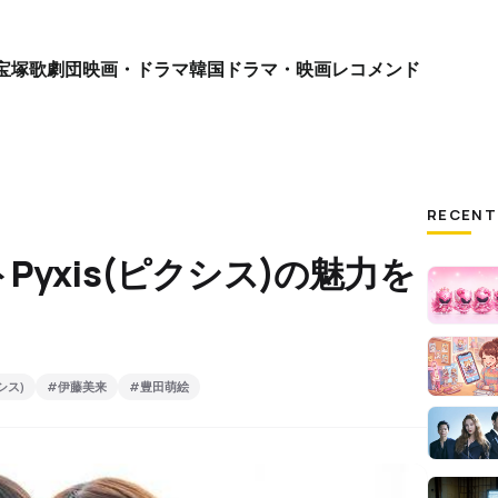
宝塚歌劇団
映画・ドラマ
韓国ドラマ・映画
レコメンド
RECENT
yxis(ピクシス)の魅力を
シス)
#伊藤美来
#豊田萌絵