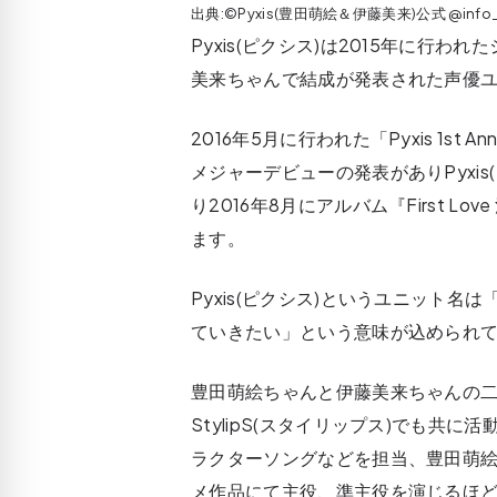
出典:©Pyxis(豊田萌
Pyxis(ピクシス)は2015年に行
美来ちゃんで結成が発表された声優
2016年5月に行われた「Pyxis 1st An
メジャーデビューの発表がありPyxi
り2016年8月にアルバム『First 
ます。
Pyxis(ピクシス)というユニット
ていきたい」という意味が込められ
豊田萌絵ちゃんと伊藤美来ちゃんの
StylipS(スタイリップス)でも
ラクターソングなどを担当、豊田萌
メ作品にて主役、準主役を演じるほ