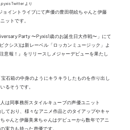
絵＆伊藤美来)公式‏ @info_pyxis Twitter より
われたジョイントライブにて声優の豊田萌絵ちゃんと伊藤
ユニットです。
niversary Party 〜Pyxis1歳のお誕生日大作戦〜」にて
s(ピクシス)は新レーベル「ロッカンミュージック」よ
Love 注意報！』をリリースしメジャーデビューを果たし
名は「宝石箱の中身のようにキラキラしたものを作り出し
ているそうです。
二人は同事務所スタイルキューブの声優ユニット
共に活動しており、様々なアニメ作品とのタイアップやキャ
絵ちゃんと伊藤美来ちゃんはデビューから数年でアニ
どの実力も持った声優です。