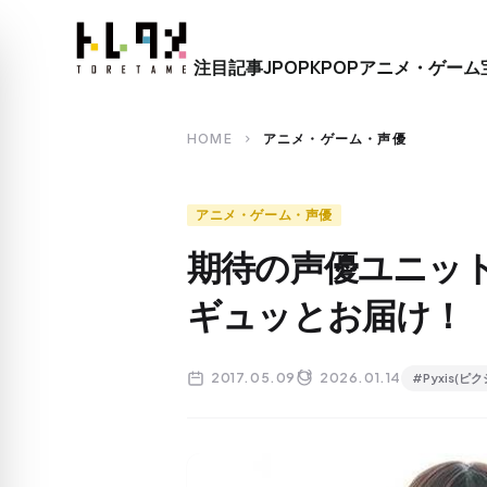
close
注目記事
JPOP
KPOP
アニメ・ゲーム
search
HOME
アニメ・ゲーム・声優
chevron_right
アニメ・ゲーム・声優
期待の声優ユニットP
ギュッとお届け！
2017.05.09
2026.01.14
#Pyxis(ピク