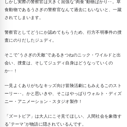
しかし実際の警察官は大きく屈強な”肉食”動物ばかり‥。草
食動物であるうさぎの警察官なんて過去にもいないと、一蹴
されてしまいます。
警察官としてどうにか認めてもらうため、行方不明事件の捜
査にのりだしたジュディ。
そこで”うさぎの天敵”であるきつねのニック・ワイルドと出
会い、捜査は、そしてジュディ自身はどうなっていくの
か‥！
一見よくありがちなキッズ向け冒険活劇にもみえるこのスト
ーリー‥。かと思いきや、そこはやっぱりウォルト・ディズ
ニー・アニメーション・スタジオ製作！
「ズートピア」は大人にこそ見てほしい、人間社会を象徴す
る”テーマ”が物語に隠されているんです。