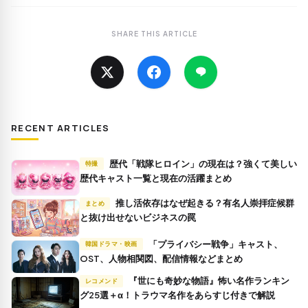
SHARE THIS ARTICLE
RECENT ARTICLES
歴代「戦隊ヒロイン」の現在は？強くて美しい
特撮
歴代キャスト一覧と現在の活躍まとめ
推し活依存はなぜ起きる？有名人崇拝症候群
まとめ
と抜け出せないビジネスの罠
「プライバシー戦争」キャスト、
韓国ドラマ・映画
OST、人物相関図、配信情報などまとめ
『世にも奇妙な物語』怖い名作ランキン
レコメンド
グ25選＋α！トラウマ名作をあらすじ付きで解説