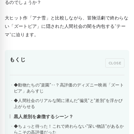
るのでしょうか？
大ヒット作「アナ雪」と比較しながら、冒険活劇で終わらな
い「ズートピア」に隠された人間社会の闇を内包する”テー
マ”に迫ります。
もくじ
CLOSE
◆動物たちの"楽園"‥？高評価のディズニー映画「ズート
ピア」あらすじ
◆人間社会のリアルな闇に潜んだ"偏見"と"差別"を浮かび
上がらせる
黒人差別を象徴するシーン？
◆ちょっと待った！これで終わらない"深い物語"があるか
らこその高評価だった