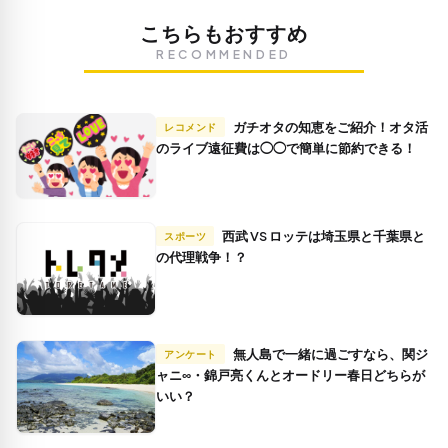
こちらもおすすめ
RECOMMENDED
ガチオタの知恵をご紹介！オタ活
レコメンド
のライブ遠征費は◯◯で簡単に節約できる！
西武 VS ロッテは埼玉県と千葉県と
スポーツ
の代理戦争！？
無人島で一緒に過ごすなら、関ジ
アンケート
ャニ∞・錦戸亮くんとオードリー春日どちらが
いい？