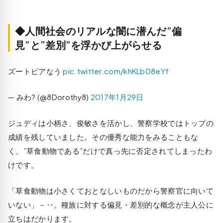
◆人間社会のリアルな闇に潜んだ”偏
見”と”差別”を浮かび上がらせる
ズートピアなう
pic.twitter.com/khKLb08eYf
— みわ? (@8Dorothy8)
2017年1月29日
ジュディは小柄さ、俊敏さを活かし、警察学校ではトップの
成績を残していました。その優秀な能力をみることもな
く、”草食動物である”だけで真っ先に否定されてしまったわ
けです。
「草食動物は小さくておとなしいものだから警察官に向いて
いない」－‥。種族に対する偏見・差別的な概念が主人公に
立ちはだかります。