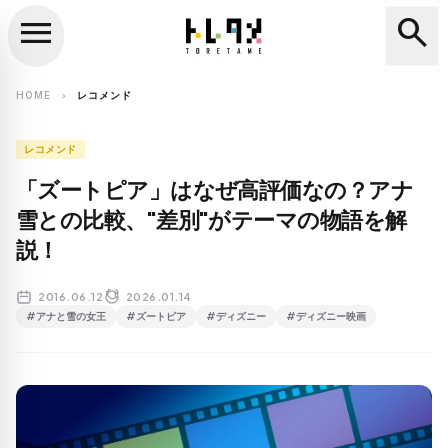
menu
search
close
search
HOME
レコメンド
chevron_right
レコメンド
「ズートピア」はなぜ高評価なの？アナ
雪との比較、"差別"がテーマの物語を解
説！
2016.06.12
2026.01.14
#アナと雪の女王
#ズートピア
#ディズニー
#ディズニー映画