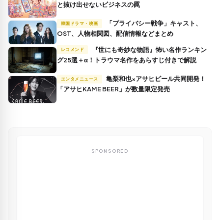
と抜け出せないビジネスの罠
「プライバシー戦争」キャスト、
韓国ドラマ・映画
OST、人物相関図、配信情報などまとめ
『世にも奇妙な物語』怖い名作ランキン
レコメンド
グ25選＋α！トラウマ名作をあらすじ付きで解説
亀梨和也×アサヒビール共同開発！
エンタメニュース
「アサヒKAME BEER」が数量限定発売
SPONSORED