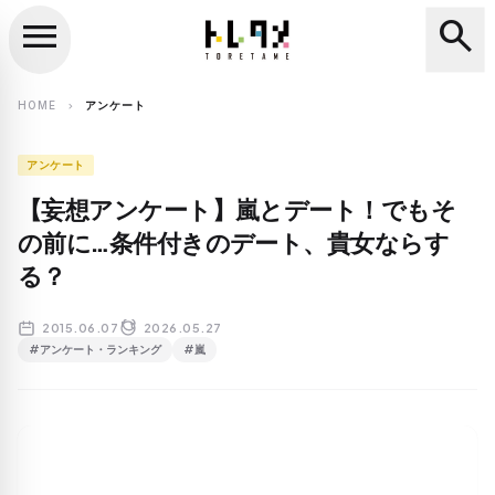
menu
search
close
search
HOME
アンケート
chevron_right
アンケート
【妄想アンケート】嵐とデート！でもそ
の前に…条件付きのデート、貴女ならす
る？
2015.06.07
2026.05.27
#アンケート・ランキング
#嵐