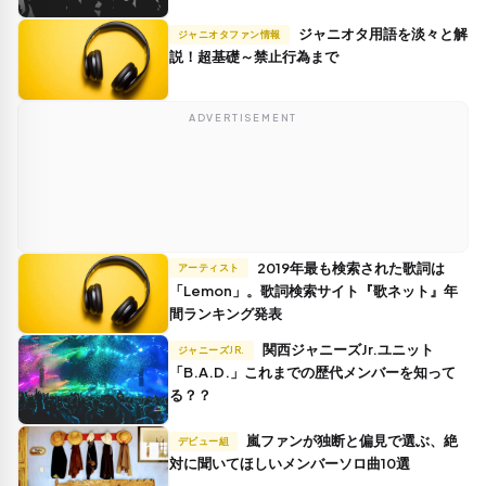
ジャニオタ用語を淡々と解
ジャニオタファン情報
説！超基礎～禁止行為まで
ADVERTISEMENT
2019年最も検索された歌詞は
アーティスト
「Lemon」。歌詞検索サイト『歌ネット』年
間ランキング発表
関西ジャニーズJr.ユニット
ジャニーズJR.
「B.A.D.」これまでの歴代メンバーを知って
る？？
嵐ファンが独断と偏見で選ぶ、絶
デビュー組
対に聞いてほしいメンバーソロ曲10選