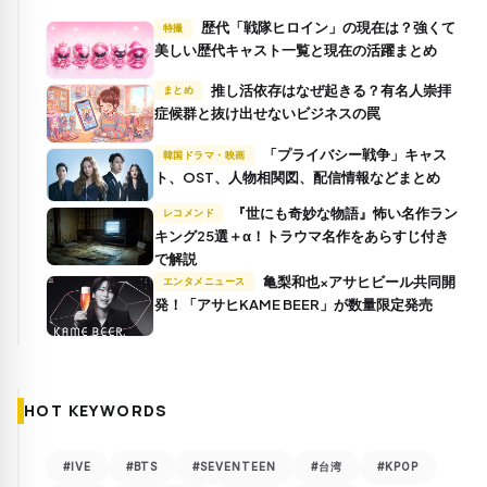
ペ
歴代「戦隊ヒロイン」の現在は？強くて
特撮
ー
美しい歴代キャスト一覧と現在の活躍まとめ
ジ
推し活依存はなぜ起きる？有名人崇拝
まとめ
送
症候群と抜け出せないビジネスの罠
り
「プライバシー戦争」キャス
韓国ドラマ・映画
ト、OST、人物相関図、配信情報などまとめ
『世にも奇妙な物語』怖い名作ラン
レコメンド
キング25選＋α！トラウマ名作をあらすじ付き
で解説
亀梨和也×アサヒビール共同開
エンタメニュース
発！「アサヒKAME BEER」が数量限定発売
HOT KEYWORDS
#IVE
#BTS
#SEVENTEEN
#台湾
#KPOP