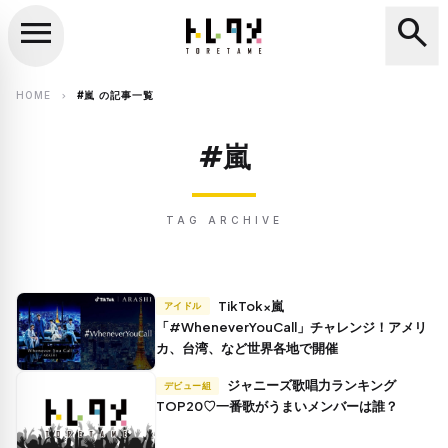
menu
search
close
search
HOME
#嵐 の記事一覧
chevron_right
#嵐
TAG ARCHIVE
TikTok×嵐
アイドル
「#WheneverYouCall」チャレンジ！アメリ
カ、台湾、など世界各地で開催
ジャニーズ歌唱力ランキング
デビュー組
TOP20♡一番歌がうまいメンバーは誰？