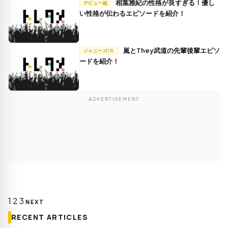
相葉雅紀の性格が良すぎる！優し
デビュー組
い性格が伝わるエピソードを紹介！
嵐とThey武道の先輩後輩エピソ
ジャニーズJR.
ードを紹介！
ADVERTISEMENT
投
1
2
3
NEXT
稿
RECENT ARTICLES
の